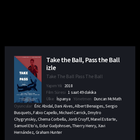
Take the Ball, Pass the Ball
izle
Take The Ball Pass The Ball
Yapım Yılı
2018
Film Süresi
1 saat 49 dakika
Ülke
İspanya
Yönetmen
Duncan McMath
Oyuncular
Éric Abidal, Dani Alves, Albert Benaiges, Sergio
Busquets, Fabio Capello, Michael Carrick, Dmytro
Chygrynskiy, Chema Corbella, Jordi Cruyff, Manel Estiarte,
Samuel Eto'o, Eidur Gudjohnsen, Thierry Henry, Xavi
Hernández, Graham Hunter