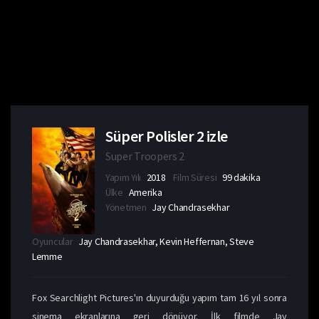
Süper Polisler 2 izle
Super Troopers 2
Yapım Yılı
2018
Film Süresi
99 dakika
Ülke
Amerika
Yönetmen
Jay Chandrasekhar
Oyuncular
Jay Chandrasekhar, Kevin Heffernan, Steve
Lemme
Fox Searchlight Pictures'ın duyurduğu yapım tam 16 yıl sonra
sinema ekranlarına geri dönüyor. İlk filmde Jay