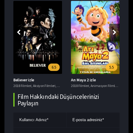
6.5
5.5
Believer izle
Arı Maya 2 izle
Ye
i
2018 Filmleri
,
Tavsiye Filmler
,
Aksiyon Filmleri
,
Gerilim Filmleri
2018 Filmleri
,
Suç Filmleri
,
Animasyon Filmleri
,
Komedi F
201
Film Hakkındaki Düşüncelerinizi
Paylaşın