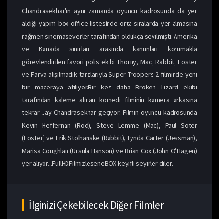
Chandrasekhar'ın aynı zamanda oyuncu kadrosunda da yer
aldığı yapım box office listesinde orta sıralarda yer almasına
rağmen sinemaseverler tarafından oldukça sevilmişti. Amerika
ve Kanada sınırları arasında kanunları korumakla
görevlendirilen favori polis ekibi Thorny, Mac, Rabbit, Foster
ve Farva alışılmadık tarzlarıyla Super Troopers 2 filminde yeni
bir maceraya atılıyor.Bir kez daha Broken Lizard ekibi
tarafından kaleme alınan komedi filminin kamera arkasına
tekrar Jay Chandrasekhar geçiyor. Filmin oyuncu kadrosunda
Kevin Heffernan (Rod), Steve Lemme (Mac), Paul Soter
(Foster) ve Erik Stolhanske (Rabbit), Lynda Carter (Jessman),
Marisa Coughlan (Ursula Hanson) ve Brian Cox (John O’Hagen)
yer alıyor...FullHDFilmizleseneBOX keyifli seyirler diler.
İlginizi Çekebilecek Diğer Filmler