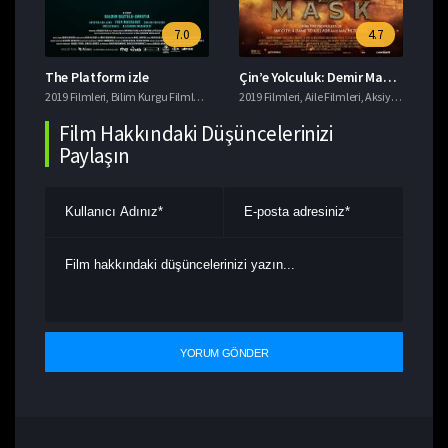
7.0
4.7
The Platform izle
Çin’e Yolculuk: Demir Maskenin Gizemi izle
Da
eri
2019 Filmleri
,
Macera Filmleri
,
Bilim Kurgu Filmleri
,
Gerilim Filmleri
2019 Filmleri
,
imdb 7+ Filmler
,
Aile Filmleri
,
,
Aksiyon Filmleri
Korku Filmleri
201
,
T
,
Film Hakkındaki Düşüncelerinizi
Paylaşın