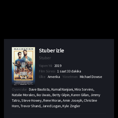
Stuber izle
Stuber
Yapım Yılı
2019
Film Süresi
1 saat 33 dakika
Ülke
Amerika
Yönetmen
Michael Dowse
Oyuncular
Dave Bautista, Kumail Nanjiani, Mira Sorvino,
Natalie Morales, Iko Uwais, Betty Gilpin, Karen Gillan, Jimmy
Tatro, Steve Howey, Rene Moran, Amin Joseph, Christine
Horn, Trevor Shand, Jared Logan, Kyle Zingler