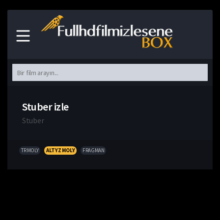
Stuber izle
Stuber
TR MOLY
ALTYZ MOLY
FRAGMAN