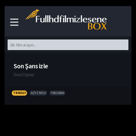
Son Şans izle
Southpaw
TR MOLY
ALTYZ MOLY
FRAGMAN