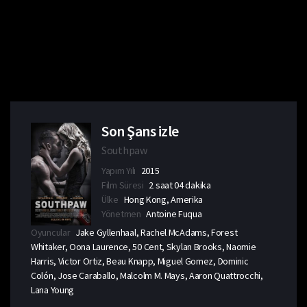
Son Şans izle
Southpaw
Yapım Yılı
2015
Film Süresi
2 saat 04 dakika
Ülke
Hong Kong, Amerika
Yönetmen
Antoine Fuqua
Oyuncular
Jake Gyllenhaal, Rachel McAdams, Forest
Whitaker, Oona Laurence, 50 Cent, Skylan Brooks, Naomie
Harris, Victor Ortiz, Beau Knapp, Miguel Gomez, Dominic
Colón, Jose Caraballo, Malcolm M. Mays, Aaron Quattrocchi,
Lana Young