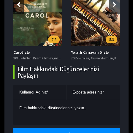
7.2
5.3
Carol izle
Yeraltı Canavarı 5 izle
Si
rli Filmler
,
imdb 7+ Filmler
2015 Filmleri
,
Macera Filmleri
,
Dram Filmleri
,
Türk Komedi Filmleri
,
imdb 7+ Filmler
2015 Filmleri
,
,
Romantik Filmler
Yerli Filmler
,
Aksiyon Filmleri
,
Komedi Filmleri
201
Film Hakkındaki Düşüncelerinizi
Paylaşın