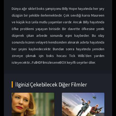
Dünya ağır siklet boks şampiyonu Billy Hope hayatında her şey
düzgün bir şekilde ilerlemektedir. Çok sevdiği karısı Maureen
ve küçük kızı Leila mutlu yaşamları vardır. Ancak Billy hayatında
öfke problemi yaşayan birisidir. Bir davette öfkesine yenik
düşerek çıkan arbede sonunda eşini kaybeder. Bu olay
sonunda kızının velayeti kendisinden alınarak adeta hayatında
her şeyini kaybedecektir. Bundan sonra hayatında yeniden
zirveye çıkmak için boks hocası Tick Wills'den yardım
isteyecektir...FullHDFilmizleseneBOX keyifli seyirler diler.
İlginizi Çekebilecek Diğer Filmler