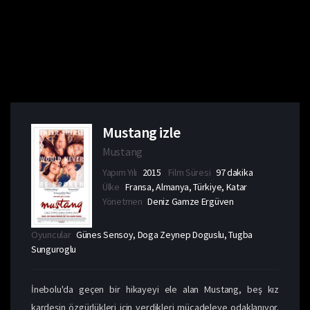
Mustang izle
Mustang
Yapım Yılı
2015
Film Süresi
97 dakika
Ülke
Fransa, Almanya, Türkiye, Katar
Yönetmen
Deniz Gamze Ergüven
Oyuncular
Günes Sensoy, Doga Zeynep Doguslu, Tugba
Sunguroglu
İnebolu'da geçen bir hikayeyi ele alan Mustang, beş kız
kardeşin özgürlükleri için verdikleri mücadeleye odaklanıyor.