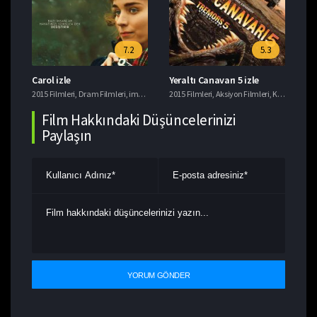
7.2
5.3
Carol izle
Yeraltı Canavarı 5 izle
Si
i
omedi Filmleri
,
Yerli Filmler
2015 Filmleri
,
Yerli Filmler
,
Dram Filmleri
,
imdb 7+ Filmler
2015 Filmleri
,
Romantik Filmler
,
Aksiyon Filmleri
,
Komedi Filmleri
201
Film Hakkındaki Düşüncelerinizi
Paylaşın