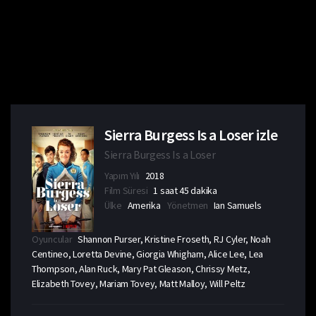
Sierra Burgess Is a Loser izle
Sierra Burgess Is a Loser
Yapım Yılı
2018
Film Süresi
1 saat 45 dakika
Ülke
Amerika
Yönetmen
Ian Samuels
Oyuncular
Shannon Purser, Kristine Froseth, RJ Cyler, Noah
Centineo, Loretta Devine, Giorgia Whigham, Alice Lee, Lea
Thompson, Alan Ruck, Mary Pat Gleason, Chrissy Metz,
Elizabeth Tovey, Mariam Tovey, Matt Malloy, Will Peltz