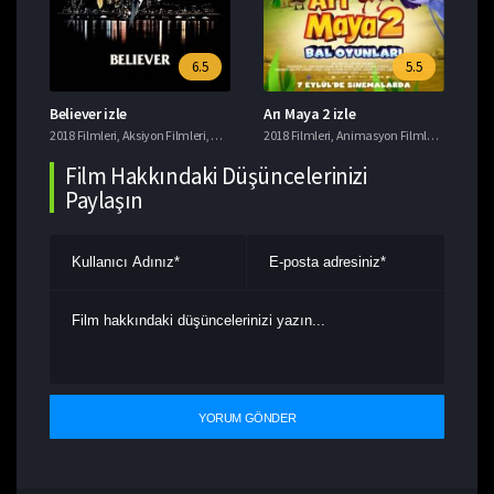
6.5
5.5
Believer izle
Arı Maya 2 izle
Ye
i
2018 Filmleri
,
Tavsiye Filmler
,
Aksiyon Filmleri
,
Gerilim Filmleri
2018 Filmleri
,
Suç Filmleri
,
Animasyon Filmleri
,
Komedi F
201
Film Hakkındaki Düşüncelerinizi
Paylaşın