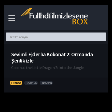
Sevimli Ejderha Kokonat 2: Ormanda
Şenlik izle
Coconut the Little Dragon 2: Into the Jungle
TR MOLY
TR ODNOK
FRAGMAN