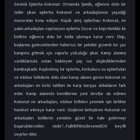
Sevimli Ejderha Kokonat: Ormanda Şenlik, eğlence dolu bir
tatile çıkan ejderha Kokonat ve arkadaşlarının yaşadığı
maceraları konu ediyor. Küçük ateş ejderhası Kokonat, en
yakın arkadaşları vejetaryen ejderha Oscar ve kirpi Matilda ile
birlikte eğlence dolu bir tatile çıkmaya karar verir. Ekip,
başlarına geleceklerden habersiz bir şekilde gizemli bir yaz
kampına gitmek için vapurla yolculuğa çıkar. Kamp alanına
vardıklarında onları bekleyen şey ise düşlediklerinden
bambaşkadır. Kaybolmuş bir ejderha, korkutucu su ejderhaları
ve etobur bitkilerle dolu olan kamp alanını gören Kokonat ve
arkadaşları en kötü tatilleri ile karşı karşıya olduklarını fark
eder. Kamp alanında kendilerine yeni dostlar da edinen
Kokonat ve arkadaşları, etobur bitkileri yenmek için birlikte
hareket etmeye karar verir. Güçlerini birleştiren Kokonat ve
arkadaşları tatillerini yeniden güzel bir hale getirmeyi
başarabilecekler midir?...FullHDFilmizleseneBOX keyifli
seyirler diler.