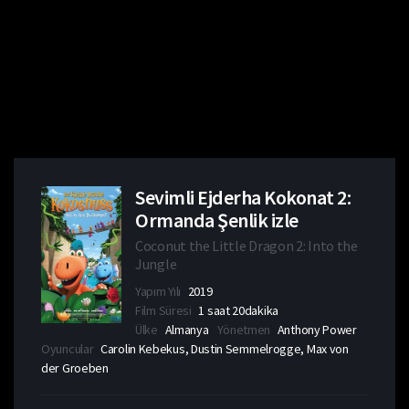
Sevimli Ejderha Kokonat 2:
Ormanda Şenlik izle
Coconut the Little Dragon 2: Into the
Jungle
Yapım Yılı
2019
Film Süresi
1 saat 20dakika
Ülke
Almanya
Yönetmen
Anthony Power
Oyuncular
Carolin Kebekus, Dustin Semmelrogge, Max von
der Groeben