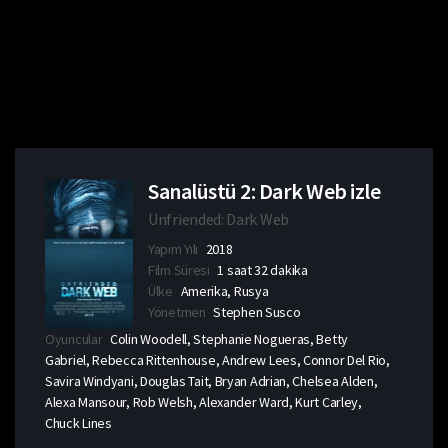
Sanalüstü 2: Dark Web izle
Unfriended: Dark Web
Yapım Yılı
2018
Film Süresi
1 saat 32 dakika
Ülke
Amerika, Rusya
Yönetmen
Stephen Susco
Oyuncular
Colin Woodell, Stephanie Nogueras, Betty
Gabriel, Rebecca Rittenhouse, Andrew Lees, Connor Del Rio,
Savira Windyani, Douglas Tait, Bryan Adrian, Chelsea Alden,
Alexa Mansour, Rob Welsh, Alexander Ward, Kurt Carley,
Chuck Lines