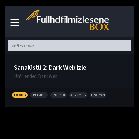
Sanalüstü 2: Dark Web izle
Unfriended: Dark Web
TR MOLY
TR FEMBED
TR ODNOK
ALTYZ MOLY
FRAGMAN