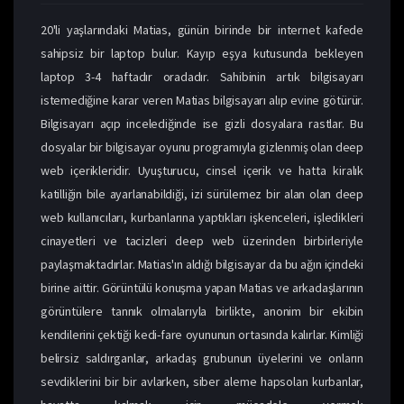
20'li yaşlarındaki Matias, günün birinde bir internet kafede
sahipsiz bir laptop bulur. Kayıp eşya kutusunda bekleyen
laptop 3-4 haftadır oradadır. Sahibinin artık bilgisayarı
istemediğine karar veren Matias bilgisayarı alıp evine götürür.
Bilgisayarı açıp incelediğinde ise gizli dosyalara rastlar. Bu
dosyalar bir bilgisayar oyunu programıyla gizlenmiş olan deep
web içerikleridir. Uyuşturucu, cinsel içerik ve hatta kiralık
katilliğin bile ayarlanabildiği, izi sürülemez bir alan olan deep
web kullanıcıları, kurbanlarına yaptıkları işkenceleri, işledikleri
cinayetleri ve tacizleri deep web üzerinden birbirleriyle
paylaşmaktadırlar. Matias'ın aldığı bilgisayar da bu ağın içindeki
birine aittir. Görüntülü konuşma yapan Matias ve arkadaşlarının
görüntülere tannık olmalarıyla birlikte, anonim bir ekibin
kendilerini çektiği kedi-fare oyununun ortasında kalırlar. Kimliği
belirsiz saldırganlar, arkadaş grubunun üyelerini ve onların
sevdiklerini bir bir avlarken, siber aleme hapsolan kurbanlar,