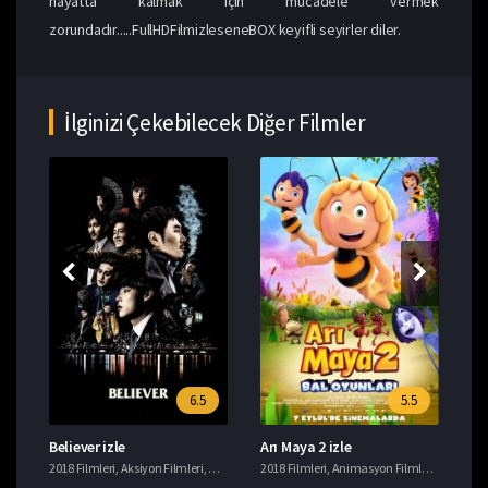
hayatta kalmak için mücadele vermek
zorundadır.....FullHDFilmizleseneBOX keyifli seyirler diler.
İlginizi Çekebilecek Diğer Filmler
6.5
5.5
Believer izle
Arı Maya 2 izle
Ye
i
2018 Filmleri
,
Tavsiye Filmler
,
Aksiyon Filmleri
,
Gerilim Filmleri
2018 Filmleri
,
Suç Filmleri
,
Animasyon Filmleri
,
Komedi F
201