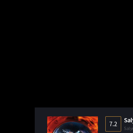
Sal
7.2
Saly