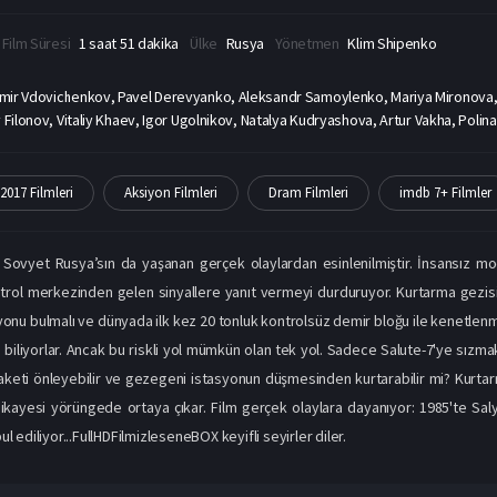
Film Süresi
1 saat 51 dakika
Ülke
Rusya
Yönetmen
Klim Shipenko
imir Vdovichenkov, Pavel Derevyanko, Aleksandr Samoylenko, Mariya Mironova
 Filonov, Vitaliy Khaev, Igor Ugolnikov, Natalya Kudryashova, Artur Vakha, Polina 
2017 Filmleri
Aksiyon Filmleri
Dram Filmleri
imdb 7+ Filmler
ın Sovyet Rusya’sın da yaşanan gerçek olaylardan esinlenilmiştir. İnsansız
trol merkezinden gelen sinyallere yanıt vermeyi durduruyor. Kurtarma gezis
syonu bulmalı ve dünyada ilk kez 20 tonluk kontrolsüz demir bloğu ile kenetlenm
biliyorlar. Ancak bu riskli yol mümkün olan tek yol. Sadece Salute-7'ye sızmak
elaketi önleyebilir ve gezegeni istasyonun düşmesinden kurtarabilir mi? Kurtar
ikayesi yörüngede ortaya çıkar. Film gerçek olaylara dayanıyor: 1985'te Saly
l ediliyor...FullHDFilmizleseneBOX keyifli seyirler diler.