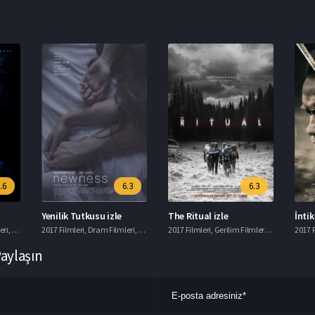
.6
6.3
6.3
Yenilik Tutkusu izle
The Ritual izle
İnti
eri
,
Korku Filmleri
2017 Filmleri
,
Macera Filmleri
,
Dram Filmleri
,
Romantik Filmler
2017 Filmleri
,
Gerilim Filmleri
,
Gizem Filmle
2017 F
Paylaşın