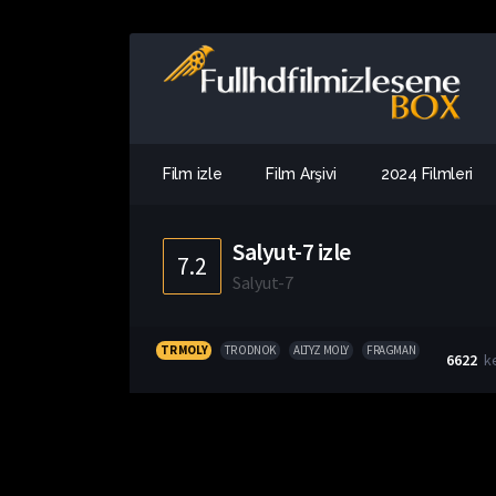
Film izle
Film Arşivi
2024 Filmleri
Salyut-7 izle
7.2
Salyut-7
TR MOLY
TR ODNOK
ALTYZ MOLY
FRAGMAN
6622
k