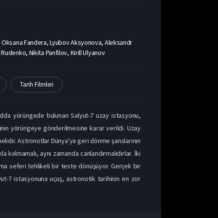
, Oksana Fandera, Lyubov Aksyonova, Aleksandr
Rudenko, Nikita Panfilov, Kirill Ulyanov
Tarih Filmleri
 modda yörüngede bulunan Salyut-7 uzay istasyonu,
inin yörüngeye gönderilmesine karar verildi. Uzay
elidir. Astronotlar Dünya'ya geri dönme şanslarının
la kalmamalı, aynı zamanda canlandırmalıdırlar. İki
ma seferi tehlikeli bir teste dönüşüyor. Gerçek bir
ut-7 istasyonuna uçuş, astronotik tarihinin en zor