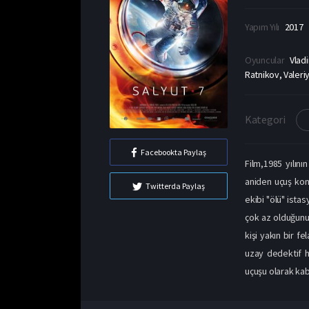
Yapım Yılı
2017
Oyuncular
Vlad
Ratnikov, Valeriy
Kategori
Facebookta Paylaş
Film,1985 yılın
aniden uçuş kon
Twitterda Paylaş
ekibi "ölü" ista
çok az olduğunu 
kişi yakın bir f
uzay dedektif h
uçuşu olarak kabu