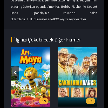
başkenti olan Reykjavik şehrinde düzenlenmiştir. Yüzyılın maçı
olarak gösterilen oyunda Amerikalı Bobby Fischer ile Sovyet
Boris Spassky'nin rekabeti halen
dillerdedir...FullHDFilmizleseneBOX keyifli seyirler diler.
İlginizi Çekebilecek Diğer Filmler
5.9
5.0