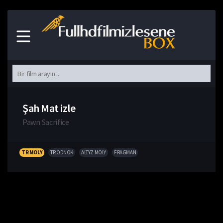
Şah Mat izle
Pawn Sacrifice
TR MOLY
TR ODNOK
ALTYZ MOLY
FRAGMAN