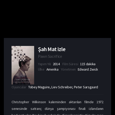
Şah Mat izle
Pawn Sacrifice
Yapım Yılı
2014
Film Süresi
115 dakika
Ülke
Amerika
Yönetmen
Edward Zwick
Oyuncular
Tobey Maguire, Liev Schreiber, Peter Sarsgaard
Christopher Wilkinson kaleminden aktarılan filmde 1972
senesinde satranç dünya şampiyonası finali izlandanın