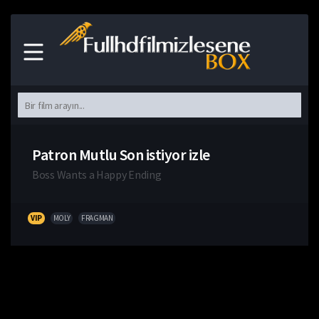
Patron Mutlu Son istiyor izle
Boss Wants a Happy Ending
VIP
MOLY
FRAGMAN