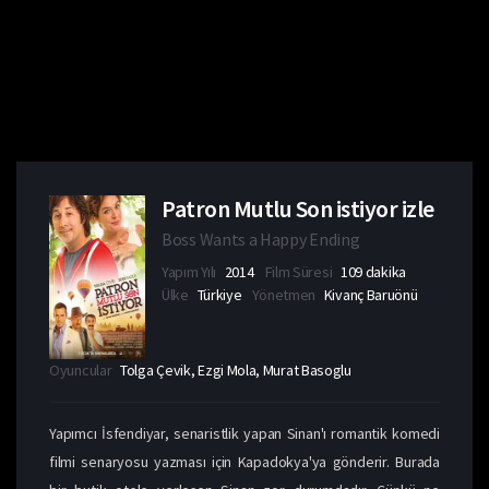
Patron Mutlu Son istiyor izle
Boss Wants a Happy Ending
Yapım Yılı
2014
Film Süresi
109 dakika
Ülke
Türkiye
Yönetmen
Kivanç Baruönü
Oyuncular
Tolga Çevik, Ezgi Mola, Murat Basoglu
Yapımcı İsfendiyar, senaristlik yapan Sinan'ı romantik komedi
filmi senaryosu yazması için Kapadokya'ya gönderir. Burada