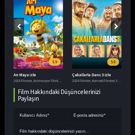
5.9
5.0
Arı Maya izle
Çakallarla Dans 3 izle
Mo
er
2014 Filmleri
,
Tarih Filmleri
,
Animasyon Filmleri
,
Yerli Filmler
,
Komedi Filmleri
2014 Filmleri
,
Macera Filmleri
,
Komedi Filmleri
,
Yerli Filmler
201
Film Hakkındaki Düşüncelerinizi
Paylaşın