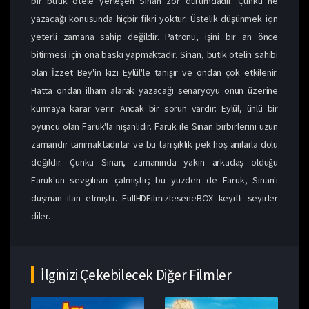
bir butik otele yerleşen Sinan zor durumdadır. Çünkü ne
yazacağı konusunda hiçbir fikri yoktur. Üstelik düşünmek için
yeterli zamana sahip değildir. Patronu, işini bir an önce
bitirmesi için ona baskı yapmaktadır. Sinan, butik otelin sahibi
olan İzzet Bey'in kızı Eylül'le tanışır ve ondan çok etkilenir.
Hatta ondan ilham alarak yazacağı senaryoyu onun üzerine
kurmaya karar verir. Ancak bir sorun vardır: Eylül, ünlü bir
oyuncu olan Faruk'la nişanlıdır. Faruk ile Sinan birbirlerini uzun
zamandır tanımaktadırlar ve bu tanışıklık pek hoş anılarla dolu
değildir. Çünkü Sinan, zamanında yakın arkadaş olduğu
Faruk'un sevgilisini çalmıştır; bu yüzden de Faruk, Sinan'ı
düşman ilan etmiştir. FullHDFilmizleseneBOX keyifli seyirler
diler.
İlginizi Çekebilecek Diğer Filmler