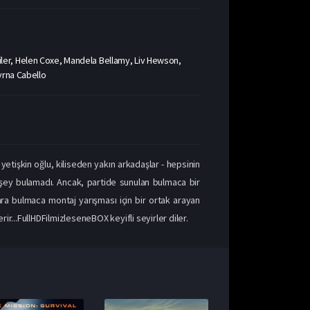
ler, Helen Coxe, Mandela Bellamy, Liv Hewson,
yrna Cabello
yetişkin oğlu, kiliseden yakın arkadaşlar - hepsinin
 şey bulamadı. Ancak, partide sunulan bulmaca bir
onra bulmaca montaj yarışması için bir ortak arayan
rir...FullHDFilmizleseneBOX keyifli seyirler diler.