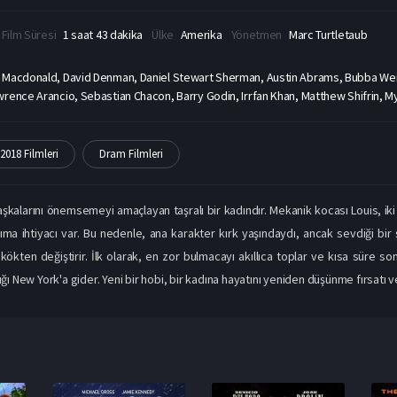
Film Süresi
1 saat 43 dakika
Ülke
Amerika
Yönetmen
Marc Turtletaub
y Macdonald, David Denman, Daniel Stewart Sherman, Austin Abrams, Bubba Wei
rence Arancio, Sebastian Chacon, Barry Godin, Irrfan Khan, Matthew Shifrin, M
2018 Filmleri
Dram Filmleri
aşkalarını önemsemeyi amaçlayan taşralı bir kadındır. Mekanik kocası Louis, iki 
ma ihtiyacı var. Bu nedenle, ana karakter kırk yaşındaydı, ancak sevdiği bir
 kökten değiştirir. İlk olarak, en zor bulmacayı akıllıca toplar ve kısa süre s
ığı New York'a gider. Yeni bir hobi, bir kadına hayatını yeniden düşünme fırsatı ve