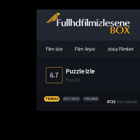
Film izle
Film Arşivi
2024 Filmleri
Puzzle izle
6.7
Puzzle
TR MOLY
ALTYZ MOLY
FRAGMAN
4723
kez izlendi