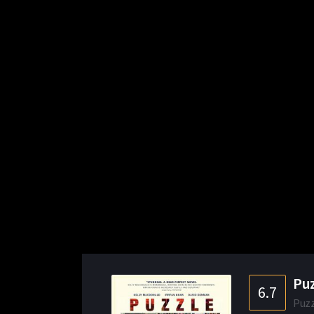
Puz
6.7
Puz