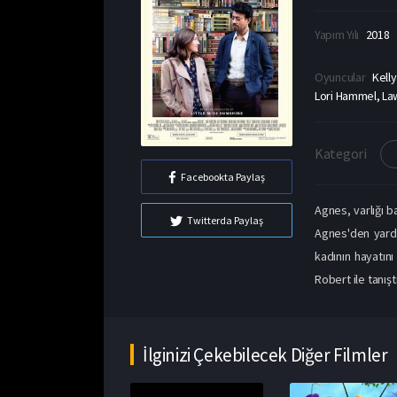
Yapım Yılı
2018
Oyuncular
Kell
Lori Hammel, Law
Kategori
Facebookta Paylaş
Agnes, varlığı b
Twitterda Paylaş
Agnes'den yardı
kadının hayatını
Robert ile tanışt
İlginizi Çekebilecek Diğer Filmler