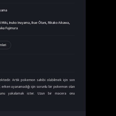
uyama
Miki, Inuko Inuyama, Ikue Ôtani, Rikako Aikawa,
ika Fujimura
mleri
tedir. Artık pokemon sahibi olabilmek için son
 erken uyanamadığı için sorunlu bir pokemon olan
onunu yakalamak ister. Uzun bir macera onu