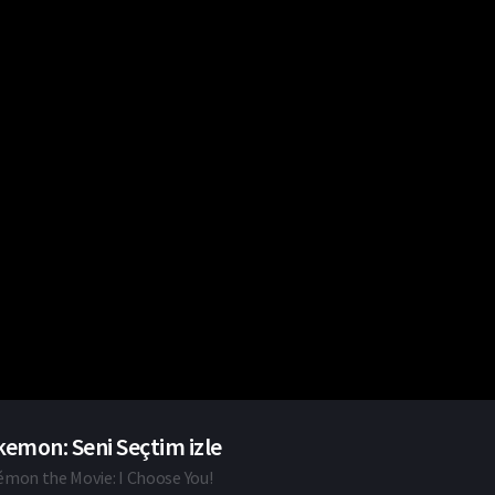
emon: Seni Seçtim izle
mon the Movie: I Choose You!