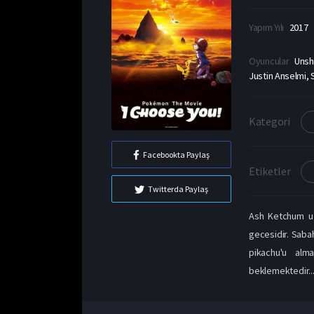
Yapım Yılı
2017
Oyuncular
Unsh
Justin Anselmi, 
Kategori
Facebookta Paylaş
Etiketler
Twitterda Paylaş
Ash Ketchum uz
gecesidir. Saba
pikachu'u alm
beklemektedir...