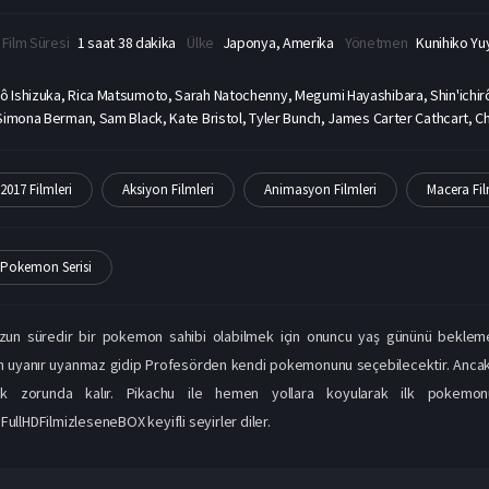
Film Süresi
1 saat 38 dakika
Ülke
Japonya, Amerika
Yönetmen
Kunihiko Y
ô Ishizuka, Rica Matsumoto, Sarah Natochenny, Megumi Hayashibara, Shin'ichirô 
Simona Berman, Sam Black, Kate Bristol, Tyler Bunch, James Carter Cathcart, Ch
2017 Filmleri
Aksiyon Filmleri
Animasyon Filmleri
Macera Fil
Pokemon Serisi
un süredir bir pokemon sahibi olabilmek için onuncu yaş gününü beklemek
h uyanır uyanmaz gidip Profesörden kendi pokemonunu seçebilecektir. Ancak
ak zorunda kalır. Pikachu ile hemen yollara koyularak ilk pokem
FullHDFilmizleseneBOX keyifli seyirler diler.