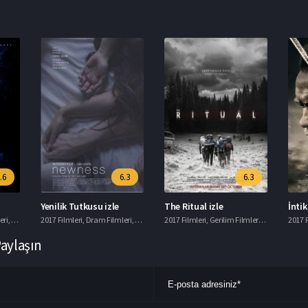
.6
6.3
6.3
Yenilik Tutkusu izle
The Ritual izle
İnti
eri
,
Korku Filmleri
2017 Filmleri
,
Macera Filmleri
,
Dram Filmleri
,
Romantik Filmler
2017 Filmleri
,
Gerilim Filmleri
,
Gizem Filmle
2017 F
Paylaşın