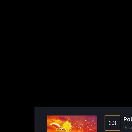
Pok
6.3
Poké