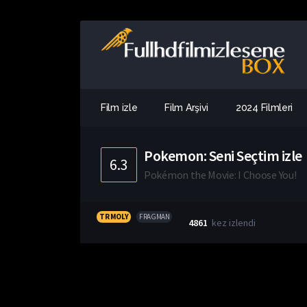
Film izle
Film Arşivi
2024 Filmleri
Pokemon: Seni Seçtim izle
6.3
Pokémon the Movie: I Choose You!
TR MOLY
FRAGMAN
4861
kez izlendi