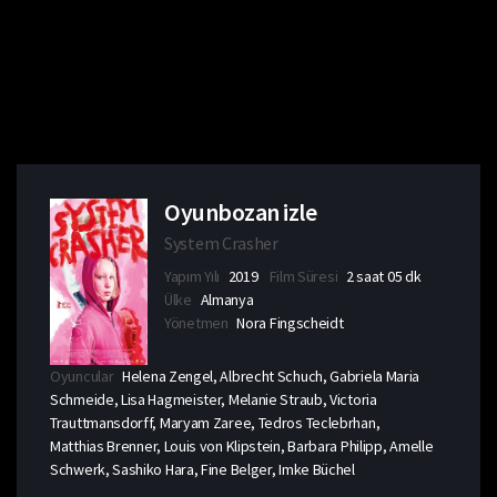
Oyunbozan izle
System Crasher
Yapım Yılı
2019
Film Süresi
2 saat 05 dk
Ülke
Almanya
Yönetmen
Nora Fingscheidt
Oyuncular
Helena Zengel, Albrecht Schuch, Gabriela Maria
Schmeide, Lisa Hagmeister, Melanie Straub, Victoria
Trauttmansdorff, Maryam Zaree, Tedros Teclebrhan,
Matthias Brenner, Louis von Klipstein, Barbara Philipp, Amelle
Schwerk, Sashiko Hara, Fine Belger, Imke Büchel