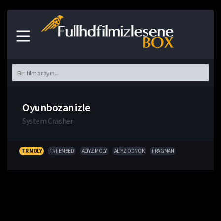
Oyunbozan izle
System Crasher
TR MOLY
TR FEMBED
ALTYZ MOLY
ALTYZ ODNOK
FRAGMAN