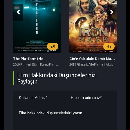
7.0
4.7
The Platform izle
Çin’e Yolculuk: Demir Maskenin Gizemi izle
Da
eri
2019 Filmleri
,
Macera Filmleri
,
Bilim Kurgu Filmleri
,
Gerilim Filmleri
2019 Filmleri
,
imdb 7+ Filmler
,
Aile Filmleri
,
,
Aksiyon Filmleri
Korku Filmleri
201
,
T
,
Film Hakkındaki Düşüncelerinizi
Paylaşın