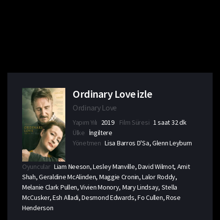
Ordinary Love izle
Ordinary Love
Yapım Yılı
2019
Film Süresi
1 saat 32 dk
Ülke
İngiltere
Yönetmen
Lisa Barros D'Sa, Glenn Leyburn
Oyuncular
Liam Neeson, Lesley Manville, David Wilmot, Amit
Shah, Geraldine McAlinden, Maggie Cronin, Lalor Roddy,
Melanie Clark Pullen, Vivien Monory, Mary Lindsay, Stella
McCusker, Esh Alladi, Desmond Edwards, Fo Cullen, Rose
Henderson