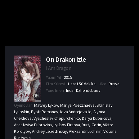
On Drakon izle
I Am Dragon
Yapım Yılı
2015
Film Süresi
1 saat 50 dakika
Ülke
Rusya
Yönetmen
Indar Dzhendubaev
Oyuncular
Matvey Lykov, Mariya Poezzhaeva, Stanislav
Lyubshin, Pyotr Romanov, Ieva Andrejevaite, Alyona
Chekhova, Vyacheslav Chepurchenko, Darya Dubnikova,
Anastasiya Dubrovina, Lyubov Firsova, Yuriy Gorin, Viktor
Korolyov, Andrey Lebedinskiy, Aleksandr Luchinin, Victoria
Runtsova