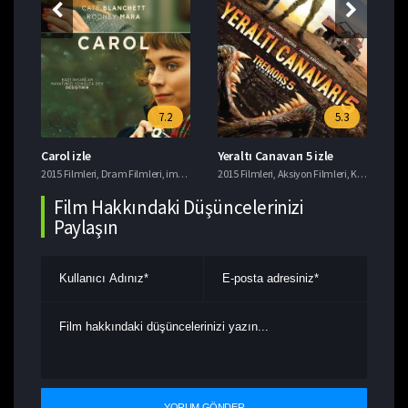
7.2
5.3
Carol izle
Yeraltı Canavarı 5 izle
Si
rli Filmler
,
imdb 7+ Filmler
2015 Filmleri
,
Macera Filmleri
,
Dram Filmleri
,
Türk Komedi Filmleri
,
imdb 7+ Filmler
2015 Filmleri
,
,
Romantik Filmler
Yerli Filmler
,
Aksiyon Filmleri
,
Komedi Filmleri
201
Film Hakkındaki Düşüncelerinizi
Paylaşın