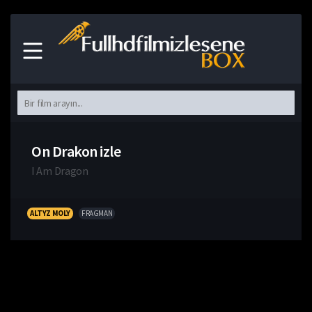
On Drakon izle
I Am Dragon
ALTYZ MOLY
FRAGMAN