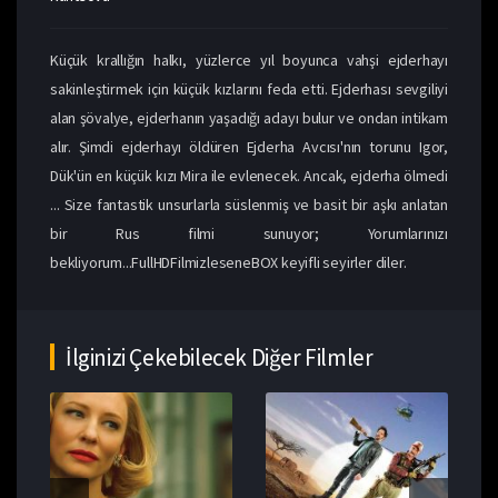
Küçük krallığın halkı, yüzlerce yıl boyunca vahşi ejderhayı
sakinleştirmek için küçük kızlarını feda etti. Ejderhası sevgiliyi
alan şövalye, ejderhanın yaşadığı adayı bulur ve ondan intikam
alır. Şimdi ejderhayı öldüren Ejderha Avcısı'nın torunu Igor,
Dük'ün en küçük kızı Mira ile evlenecek. Ancak, ejderha ölmedi
... Size fantastik unsurlarla süslenmiş ve basit bir aşkı anlatan
bir Rus filmi sunuyor; Yorumlarınızı
bekliyorum...FullHDFilmizleseneBOX keyifli seyirler diler.
İlginizi Çekebilecek Diğer Filmler