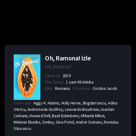
Oh, Ramona! izle
Oh, Ramona!
Yapım Yılı
2019
Film Süresi
1 saat 49 dakika
Ülke
Romania
Yönetmen
Cristina Jacob
Oyuncular
Aggy K. Adams, Holly Horne, Bogdan Iancu, Adina
Stetcu, Andromeda Godfrey, Leonardo Boudreau, Ioachim
Ciobanu, Howard Dell, Basil Eidenbenz, Mihaela Mihut,
Melanie Ebanks, Smiley, Gina Pistol, Andrei Ciobanu, Romulus
Stoicescu