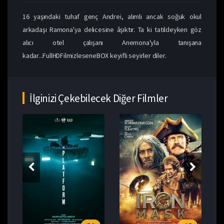
16 yaşındaki tuhaf genç Andrei, alımlı ancak soğuk okul
arkadaşı Ramona'ya delicesine âşıktır. Ta ki tatildeyken göz
alıcı otel çalışanı Anemona'yla tanışana
kadar...FullHDFilmizleseneBOX keyifli seyirler diler.
İlginizi Çekebilecek Diğer Filmler