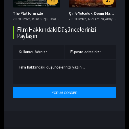
7.0
4.7
The Platform izle
Çin’e Yolculuk: Demir Maskenin Gizemi izle
Da
eri
2019 Filmleri
,
Macera Filmleri
,
Bilim Kurgu Filmleri
,
Gerilim Filmleri
2019 Filmleri
,
imdb 7+ Filmler
,
Aile Filmleri
,
,
Aksiyon Filmleri
Korku Filmleri
201
,
T
,
Film Hakkındaki Düşüncelerinizi
Paylaşın