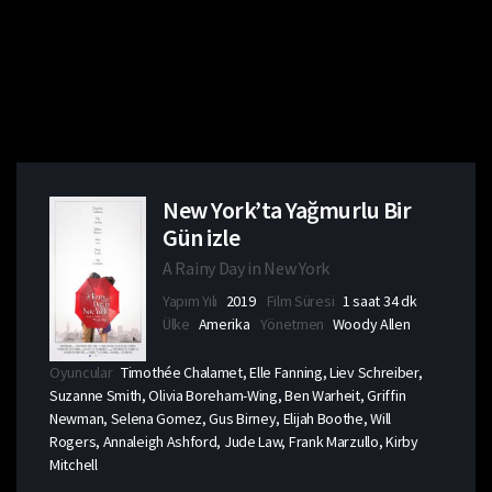
New York’ta Yağmurlu Bir
Gün izle
A Rainy Day in New York
Yapım Yılı
2019
Film Süresi
1 saat 34 dk
Ülke
Amerika
Yönetmen
Woody Allen
Oyuncular
Timothée Chalamet, Elle Fanning, Liev Schreiber,
Suzanne Smith, Olivia Boreham-Wing, Ben Warheit, Griffin
Newman, Selena Gomez, Gus Birney, Elijah Boothe, Will
Rogers, Annaleigh Ashford, Jude Law, Frank Marzullo, Kirby
Mitchell