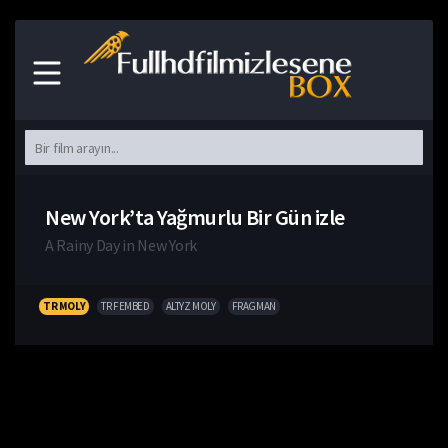
New York’ta Yağmurlu Bir Gün izle
A Rainy Day in New York
TR MOLY
TR FEMBED
ALTYZ MOLY
FRAGMAN