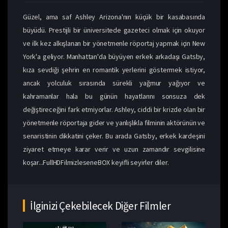
Güzel, ama saf Ashley Arizona'nın küçük bir kasabasında
büyüdü. Prestijli bir üniversitede gazeteci olmak için okuyor
ve ilk kez alkışlanan bir yönetmenle röportaj yapmak için New
York'a geliyor. Manhattan'da büyüyen erkek arkadaşı Gatsby,
kıza sevdiği şehrin en romantik yerlerini göstermek istiyor,
ancak yolculuk sırasında sürekli yağmur yağıyor ve
kahramanlar hala bu günün hayatlarını sonsuza dek
değiştireceğini fark etmiyorlar. Ashley, ciddi bir krizde olan bir
yönetmenle röportaja gider ve yanlışlıkla filminin aktörünün ve
senaristinin dikkatini çeker. Bu arada Gatsby, erkek kardeşini
ziyaret etmeye karar verir ve uzun zamandır sevgilisine
koşar...FullHDFilmizleseneBOX keyifli seyirler diler.
İlginizi Çekebilecek Diğer Filmler