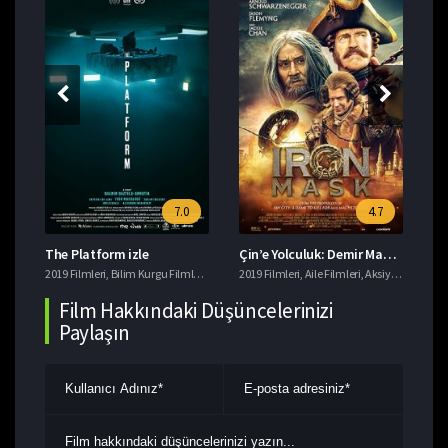
7.0
4.7
The Platform izle
Çin’e Yolculuk: Demir Maskenin Gizemi izle
Da
eri
2019 Filmleri
,
Macera Filmleri
,
Bilim Kurgu Filmleri
,
Gerilim Filmleri
2019 Filmleri
,
imdb 7+ Filmler
,
Aile Filmleri
,
,
Aksiyon Filmleri
Korku Filmleri
201
,
T
,
Film Hakkındaki Düşüncelerinizi
Paylaşın