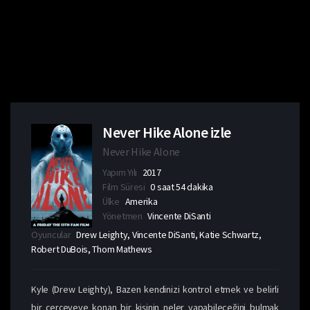
Never Hike Alone izle
Never Hike Alone
Yapım Yılı
2017
Film Süresi
0 saat 54 dakika
Ülke
Amerika
Yönetmen
Vincente DiSanti
Oyuncular
Drew Leighty, Vincente DiSanti, Katie Schwartz,
Robert DuBois, Thom Mathews
Kyle (Drew Leighty), Bazen kendinizi kontrol etmek ve belirli
bir çerçeveye konan bir kişinin neler yapabileceğini bulmak