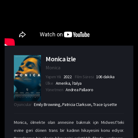
Monica izle
Monica
Yapım Yılı
2022
Film Süresi
106 dakika
Ülke
Amerika, İtalya
Yönetmen
Andrea Pallaoro
Oyuncular
Emily Browning, Patricia Clarkson, Trace Lysette
Monica, ölmekte olan annesine bakmak için Midwest'teki
evine geri dönen trans bir kadının hikayesini konu ediyor.