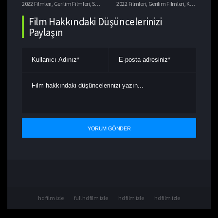
Dram Filmleri
2022 Filmleri
,
Gerilim Filmleri
,
Gerilim Filmleri
,
Suç Filmleri
2022 Filmleri
,
Gerilim Filmleri
,
Komedi Filmleri
202
Film Hakkındaki Düşüncelerinizi
Paylaşın
hd film izle
full hd film izle
hd film izle
hd film izle