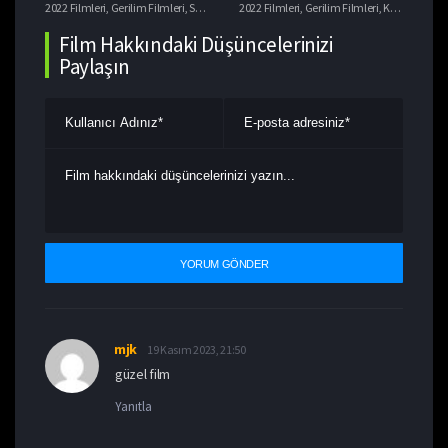
2022 Filmleri
,
Gerilim Filmleri
,
Suç Filmleri
2022 Filmleri
,
Gerilim Filmleri
,
Komedi Filmleri
202
Film Hakkındaki Düşüncelerinizi
Paylaşın
mjk
19 Kasım 2023, 21:50
güzel film
Yanıtla