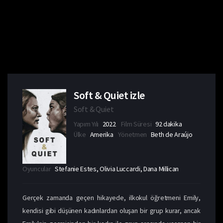
Soft & Quiet izle
Soft & Quiet
Yapım Yılı
2022
Film Süresi
92 dakika
Ülke
Amerika
Yönetmen
Beth de Araújo
Oyuncular
Stefanie Estes, Olivia Luccardi, Dana Millican
Gerçek zamanda geçen hikayede, ilkokul öğretmeni Emily,
kendisi gibi düşünen kadınlardan oluşan bir grup kurar, ancak