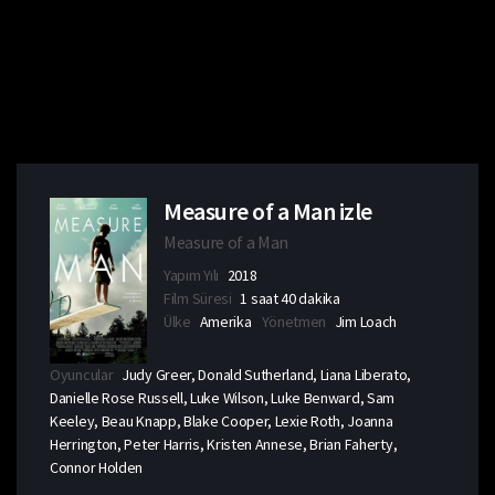
Measure of a Man izle
Measure of a Man
Yapım Yılı
2018
Film Süresi
1 saat 40 dakika
Ülke
Amerika
Yönetmen
Jim Loach
Oyuncular
Judy Greer, Donald Sutherland, Liana Liberato,
Danielle Rose Russell, Luke Wilson, Luke Benward, Sam
Keeley, Beau Knapp, Blake Cooper, Lexie Roth, Joanna
Herrington, Peter Harris, Kristen Annese, Brian Faherty,
Connor Holden