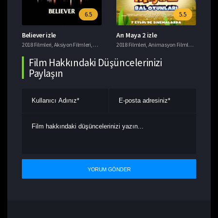
6.5
5.5
Believer izle
Arı Maya 2 izle
Ye
i
2018 Filmleri
,
Tavsiye Filmler
,
Aksiyon Filmleri
,
Gerilim Filmleri
2018 Filmleri
,
Suç Filmleri
,
Animasyon Filmleri
,
Komedi F
201
Film Hakkındaki Düşüncelerinizi
Paylaşın