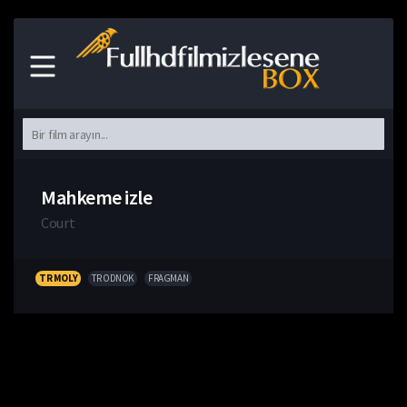
Mahkeme izle
Court
TR MOLY
TR ODNOK
FRAGMAN