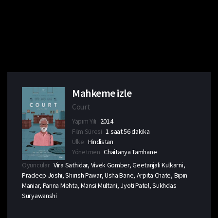
Mahkeme izle
Court
Yapım Yılı
2014
Film Süresi
1 saat 56 dakika
Ülke
Hindistan
Yönetmen
Chaitanya Tamhane
Oyuncular
Vira Sathidar, Vivek Gomber, Geetanjali Kulkarni,
Pradeep Joshi, Shirish Pawar, Usha Bane, Arpita Chate, Bipin
Maniar, Panna Mehta, Mansi Multani, Jyoti Patel, Sukhdas
Suryawanshi