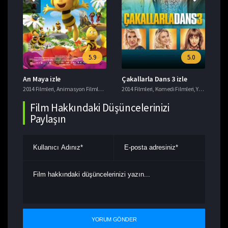
5.9
5.0
Arı Maya izle
Çakallarla Dans 3 izle
Mo
siye Filmler
er
2014 Filmleri
,
Animasyon Filmleri
,
Komedi Filmleri
2014 Filmleri
,
Macera Filmleri
,
Komedi Filmleri
,
Yerli Filmler
201
Film Hakkındaki Düşüncelerinizi
Paylaşın