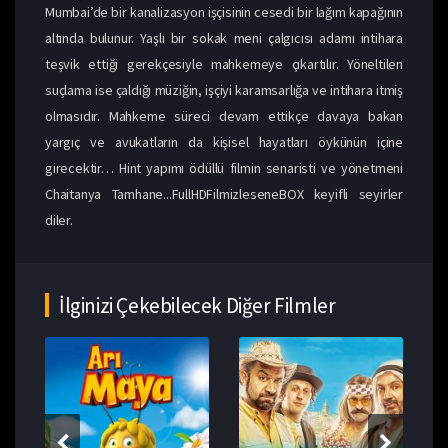
Mumbai’de bir kanalizasyon işçisinin cesedi bir lağım kapağının
altında bulunur. Yaşlı bir sokak meni çalgıcısı adamı intihara
teşvik ettiği gerekçesiyle mahkemeye çıkartılır. Yöneltilen
suçlama ise çaldığı müziğin, işçiyi karamsarlığa ve intihara itmiş
olmasıdır. Mahkeme süreci devam ettikçe davaya bakan
yargıç ve avukatların da kişisel hayatları öykünün içine
girecektir… Hint yapımı ödüllü filmin senaristi ve yönetmeni
Chaitanya Tamhane...FullHDFilmizleseneBOX keyifli seyirler
diler.
İlginizi Çekebilecek Diğer Filmler