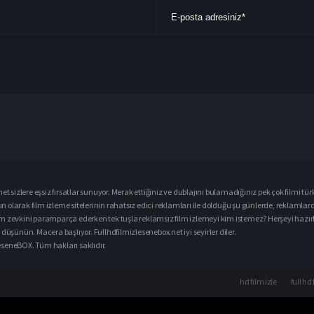
et sizlere eşsiz fırsatlar sunuyor. Merak ettiğiniz ve dublajını bulamadığınız pek çok filmi
tür
ğun olarak
film izle
me sitelerinin rahatsız edici reklamları ile dolduğu şu günlerde, reklamlar
m zevkini paramparça ederken tek tuşla reklamsız film izlemeyi kim istemez? Herşeyi hazırlay
düşünün. Macera başlıyor. Fullhdfilmizlesenebox.net iyi seyirler diler.
zleseneBOX. Tüm hakları saklıdır.
hd film izle
full hd 