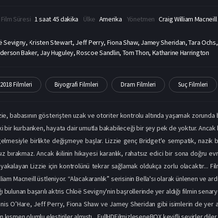
Film Süresi
1 saat 45 dakika
Ülke
Amerika
Yönetmen
Craig William Macneill
ë Sevigny, Kristen Stewart, Jeff Perry, Fiona Shaw, Jamey Sheridan, Tara Ochs,
derson Baker, Jay Huguley, Roscoe Sandlin, Tom Thon, Katharine Harrington
2018 Filmleri
Biyografi Filmleri
Dram Filmleri
Suç Filmleri
zie, babasının gösterişten uzak ve otoriter kontrolu altında yaşamak zorunda 
ki bir kurbanken, hayata dair umutla bakabileceği bir şey pek de yoktur. Ancak 
gelmesiyle birlikte değişmeye başlar. Lizzie genç Bridget'e sempatik, nazik b
ksız bırakmaz. Ancak ikilinin hikayesi karanlık, rahatsız edici bir sona doğru evr
yakalayan Lizzie için kontrolünü tekrar sağlamak oldukça zorlu olacaktır... Fi
lliam Macneill üstleniyor. “Alacakaranlık” serisinin Bella'sı olarak ünlenen ve ar
ı bulunan başarılı aktris Chloë Sevigny'nin başrollerinde yer aldığı filmin se
nis O’Hare, Jeff Perry, Fiona Shaw ve Jamey Sheridan gibi isimlerin de yer al
kısmen olumlu eleştiriler almıştı... FullHDFilmizleseneBOX keyifli seyirler diler.