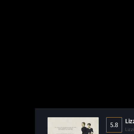
Lizz
5.8
Lizz