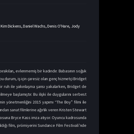
 Kim Dickens, Daniel Wachs, Denis O'Hare, Jody
bırakılan, evlenmemiş bir kadındır. Babasının soğuk
bu durum, iş için çaresiz olan genç hizmetçi Bridget
ir ruh ile yakınlaşma şansı yakalarken, Bridget de
ilmeye başlamıştır. Bu ilişki ile duygularını serbest
lmin yönetmenliğini 2015 yapımı “The Boy” filmi ile
dından sanat filmlerine ağırlık veren Kristen Stewart
naryosuna Bryce Kass imza atıyor. Oyuncu kadrosunda
dığı film, prömiyerini Sundance Film Festivali’nde