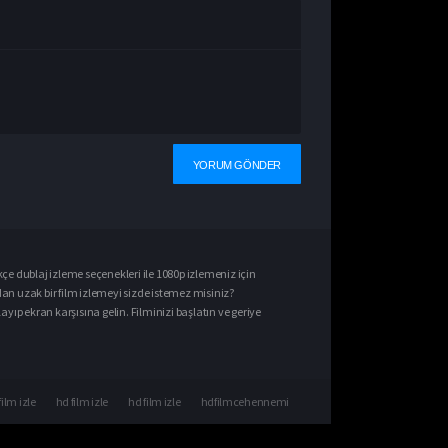
kçe dublaj izle
me seçenekleri ile
1080p izle
meniz için
dan uzak bir film izlemeyi sizde istemez misiniz?
ıp ekran karşısına gelin. Filminizi başlatın ve geriye
film izle
hd film izle
hd film izle
hdfilmcehennemi