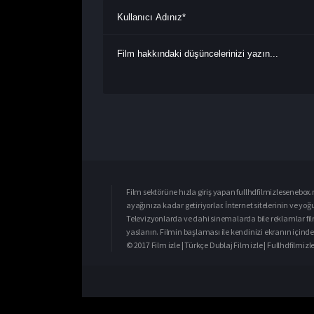
Film sektörüne hızla giriş yapan fullhdfilmizlesenebox.n
ayağınıza kadar getiriyorlar. İnternet sitelerinin ve yo
Televizyonlarda ve dahi sinemalarda bile reklamlar fil
yaslanın. Filmin başlaması ile kendinizi ekranın içinde 
© 2017 Film izle | Türkçe Dublaj Film izle | Fullhdfilmi