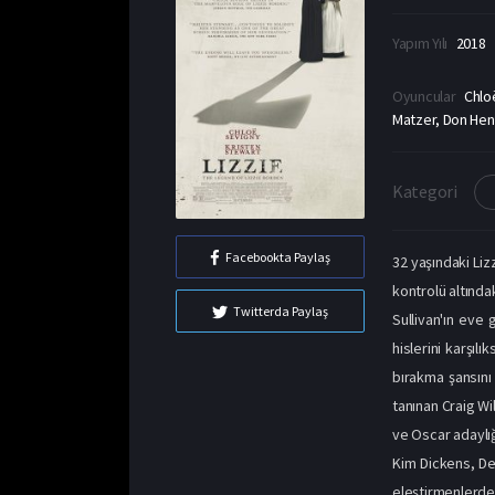
Yapım Yılı
2018
Oyuncular
Chlo
Matzer, Don Hen
Kategori
Facebookta Paylaş
32 yaşındaki Liz
kontrolü altında
Twitterda Paylaş
Sullivan'ın eve 
hislerini karşılı
bırakma şansını 
tanınan Craig Wi
ve Oscar adaylığ
Kim Dickens, De
eleştirmenlerden 