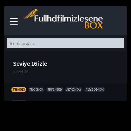
Seviye 16 izle
Level 16
TR MOLY
TR ODNOK
TR FEMBED
ALTYZ MOLY
ALTYZ ODNOK
FRAGMAN