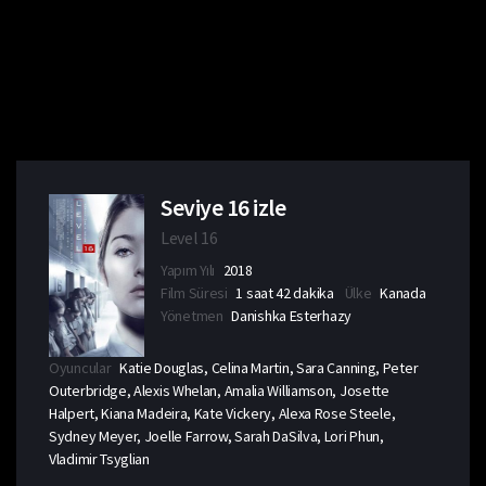
Seviye 16 izle
Level 16
Yapım Yılı
2018
Film Süresi
1 saat 42 dakika
Ülke
Kanada
Yönetmen
Danishka Esterhazy
Oyuncular
Katie Douglas, Celina Martin, Sara Canning, Peter
Outerbridge, Alexis Whelan, Amalia Williamson, Josette
Halpert, Kiana Madeira, Kate Vickery, Alexa Rose Steele,
Sydney Meyer, Joelle Farrow, Sarah DaSilva, Lori Phun,
Vladimir Tsyglian