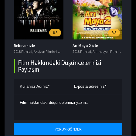
6.5
5.5
Believer izle
Arı Maya 2 izle
Ye
i
2018 Filmleri
,
Tavsiye Filmler
,
Aksiyon Filmleri
,
Gerilim Filmleri
2018 Filmleri
,
Suç Filmleri
,
Animasyon Filmleri
,
Komedi F
201
Film Hakkındaki Düşüncelerinizi
Paylaşın