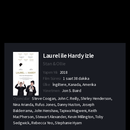
Laurel ile Hardy izle
Stan & Ollie
Yapım Yılı
2018
Film Süresi
1 saat 38 dakika
Ülke
İngiltere, Kanada, Amerika
Yönetmen
Jon S. Baird
Oyuncular
Steve Coogan, John C. Reilly, Shirley Henderson,
Nina Arianda, Rufus Jones, Danny Huston, Joseph
Balderrama, John Henshaw, Tapiwa Mugweni, Keith
MacPherson, Stewart Alexander, Kevin Millington, Toby
Sedgwick, Rebecca Yeo, Stephanie Hyam