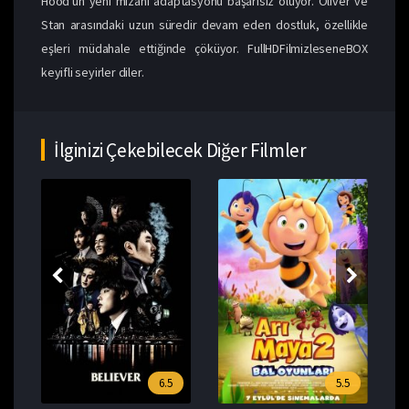
Hood'un yeni mizahi adaptasyonu başarısız oluyor. Oliver ve
Stan arasındaki uzun süredir devam eden dostluk, özellikle
eşleri müdahale ettiğinde çöküyor. FullHDFilmizleseneBOX
keyifli seyirler diler.
İlginizi Çekebilecek Diğer Filmler
6.5
5.5