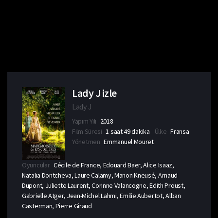
Lady J izle
Lady J
Yapım Yılı
2018
Film Süresi
1 saat 49 dakika
Ülke
Fransa
Yönetmen
Emmanuel Mouret
Oyuncular
Cécile de France, Edouard Baer, Alice Isaaz,
Natalia Dontcheva, Laure Calamy, Manon Kneusé, Arnaud
Dupont, Juliette Laurent, Corinne Valancogne, Edith Proust,
Gabrielle Atger, Jean-Michel Lahmi, Emilie Aubertot, Alban
Casterman, Pierre Giraud