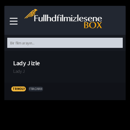
Lady J izle
Lady J
TR MOLY
FRAGMAN