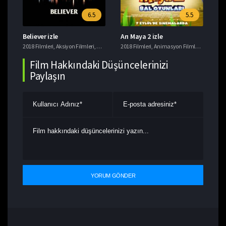
6.5
5.5
Believer izle
Arı Maya 2 izle
Ye
i
2018 Filmleri
,
Tavsiye Filmler
,
Aksiyon Filmleri
,
Gerilim Filmleri
2018 Filmleri
,
Suç Filmleri
,
Animasyon Filmleri
,
Komedi F
201
Film Hakkındaki Düşüncelerinizi
Paylaşın