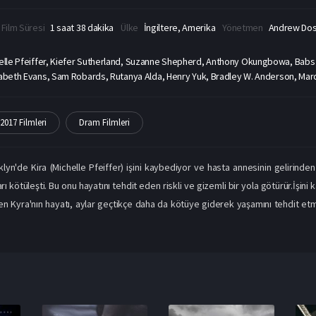
Film Süresi
1 saat 38 dakika
Ülke
İngiltere, Amerika
Yönetmen
Andrew Do
elle Pfeiffer, Kiefer Sutherland, Suzanne Shepherd, Anthony Okungbowa, Babs
izabeth Evans, Sam Robards, Rutanya Alda, Henry Yuk, Bradley W. Anderson, Ma
2017 Filmleri
Dram Filmleri
yn'de Kira (Michelle Pfeiffer) işini kaybediyor ve hasta annesinin gelirinden
ı kötüleşti. Bu onu hayatını tehdit eden riskli ve gizemli bir yola götürür.İşini
n Kyra'nın hayatı, aylar geçtikçe daha da kötüye giderek yaşamını tehdit etme