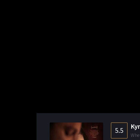
Kyr
5.5
Wher