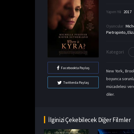
Yapım Yılı
2017
Oyuncular
Mich
Pietropinto, El
Kategori
Facebookta Paylaş
New York, Brookl
boyunca sorunlar
Twitterda Paylaş
mücadelesi vere
diler.
İlginizi Çekebilecek Diğer Filmler