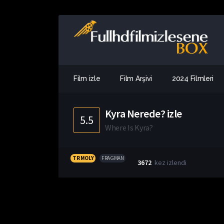
Film izle
Film Arşivi
2024 Filmleri
Kyra Nerede? izle
5.5
Where Is Kyra?
TR MOLY
FRAGMAN
3672
kez izlendi