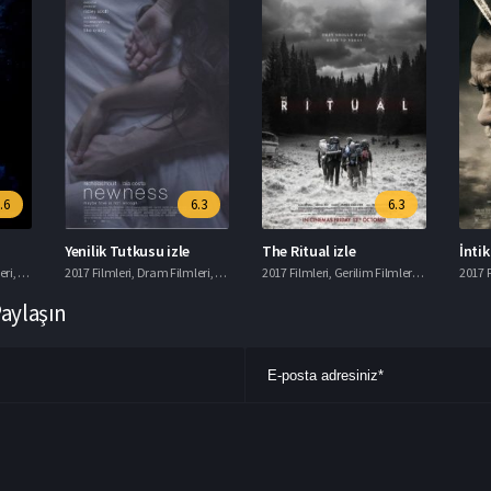
.6
6.3
6.3
Yenilik Tutkusu izle
The Ritual izle
İnti
eri
,
Korku Filmleri
2017 Filmleri
,
Macera Filmleri
,
Dram Filmleri
,
Romantik Filmler
2017 Filmleri
,
Gerilim Filmleri
,
Gizem Filmle
2017 F
Paylaşın