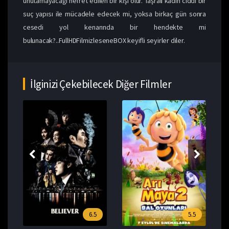
unutamayacağı nefret edilen bir kişi olur. Taşralı kadın ciddi bir
suç yapısı ile mücadele edecek mi, yoksa birkaç gün sonra
cesedi yol kenarında bir hendekte mi
bulunacak?..FullHDFilmizleseneBOX keyifli seyirler diler.
İlginizi Çekebilecek Diğer Filmler
6.5
5.5