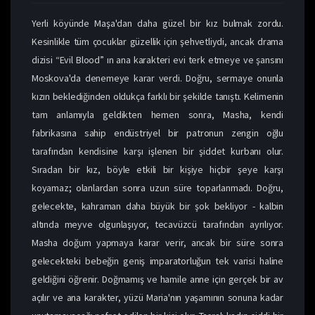
Yerli köyünde Maşa'dan daha güzel bir kız bulmak zordu.
Kesinlikle tüm çocuklar güzellik için şehvetliydi, ancak drama
dizisi “Evil Blood” ın ana karakteri evi terk etmeye ve şansını
Moskova'da denemeye karar verdi. Doğru, sermaye onunla
kızın beklediğinden oldukça farklı bir şekilde tanıştı. Kelimenin
tam anlamıyla geldikten hemen sonra, Masha, kendi
fabrikasına sahip endüstriyel bir patronun zengin oğlu
tarafından kendisine karşı işlenen bir şiddet kurbanı olur.
Sıradan bir kız, böyle etkili bir kişiye hiçbir şeye karşı
koyamaz; olanlardan sonra uzun süre toparlanmadı. Doğru,
gelecekte, kahraman daha büyük bir şok bekliyor - kalbin
altında meyve olgunlaşıyor, tecavüzcü tarafından ayrılıyor.
Masha doğum yapmaya karar verir, ancak bir süre sonra
gelecekteki bebeğin geniş imparatorluğun tek varisi haline
geldiğini öğrenir. Doğmamış ve hamile anne için gerçek bir av
açılır ve ana karakter, yüzü Maria'nın yaşamının sonuna kadar