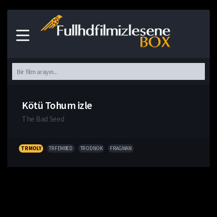
Kötü Tohum izle
The Bad Seed
TR MOLY
TR FEMBED
TR ODNOK
FRAGMAN