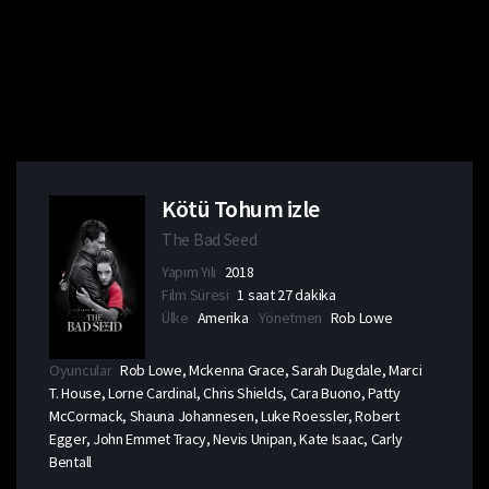
Kötü Tohum izle
The Bad Seed
Yapım Yılı
2018
Film Süresi
1 saat 27 dakika
Ülke
Amerika
Yönetmen
Rob Lowe
Oyuncular
Rob Lowe, Mckenna Grace, Sarah Dugdale, Marci
T. House, Lorne Cardinal, Chris Shields, Cara Buono, Patty
McCormack, Shauna Johannesen, Luke Roessler, Robert
Egger, John Emmet Tracy, Nevis Unipan, Kate Isaac, Carly
Bentall