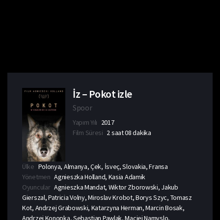
İz – Pokot izle
Spoor
Yapım Yılı
2017
Film Süresi
2 saat 08 dakika
Ülke
Polonya, Almanya, Çek, İsveç, Slovakia, Fransa
Yönetmen
Agnieszka Holland, Kasia Adamik
Oyuncular
Agnieszka Mandat, Wiktor Zborowski, Jakub
Gierszal, Patricia Volny, Miroslav Krobot, Borys Szyc, Tomasz
Kot, Andrzej Grabowski, Katarzyna Herman, Marcin Bosak,
Andrzej Konopka, Sebastian Pawlak, Maciej Namyslo,