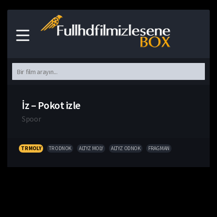
İz – Pokot izle
Spoor
TR MOLY
TR ODNOK
ALTYZ MOLY
ALTYZ ODNOK
FRAGMAN