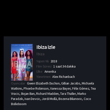
Ibiza izle
Ibiza
Yapım Yılı
2018
Film Süresi
1 saat 34 dakika
Ülke
Amerika
Yönetmen
Alex Richanbach
Oyuncular
Gwen Elizabeth Duchon, Gillian Jacobs, Michaela
Watkins, Phoebe Robinson, Vanessa Bayer, Félix Gómez, Tea
Vracic, Bojan Ban, Richard Madden, Tara Thaller, Marko
Paradzik, Ivan Devcic, Jordi Mollà, Bozena Bilanovic, Coco
Bolleboom