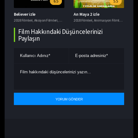
6.5
5.5
Believer izle
Arı Maya 2 izle
Ye
i
2018 Filmleri
,
Tavsiye Filmler
,
Aksiyon Filmleri
,
Gerilim Filmleri
2018 Filmleri
,
Suç Filmleri
,
Animasyon Filmleri
,
Komedi F
201
Film Hakkındaki Düşüncelerinizi
Paylaşın