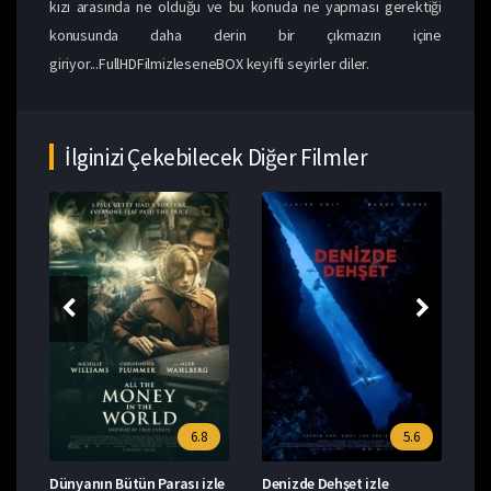
kızı arasında ne olduğu ve bu konuda ne yapması gerektiği
konusunda daha derin bir çıkmazın içine
giriyor...FullHDFilmizleseneBOX keyifli seyirler diler.
İlginizi Çekebilecek Diğer Filmler
6.8
5.6
şları 8: Son Jedi izle
Dünyanın Bütün Parası izle
Denizde Dehşet izle
Ye