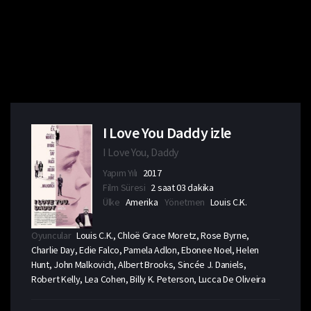
I Love You Daddy izle
I Love You, Daddy
Yapım Yılı
2017
Film Süresi
2 saat 03 dakika
Ülke
Amerika
Yönetmen
Louis C.K.
Oyuncular
Louis C.K., Chloë Grace Moretz, Rose Byrne,
Charlie Day, Edie Falco, Pamela Adlon, Ebonee Noel, Helen
Hunt, John Malkovich, Albert Brooks, Sincée J. Daniels,
Robert Kelly, Lea Cohen, Billy K. Peterson, Lucca De Oliveira