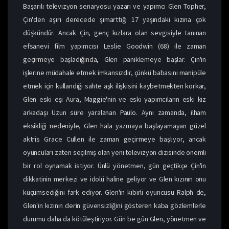
Başarılı televizyon senaryosu yazarı ve yapımcı Glen Topher,
Çin'den aşırı derecede şımarttığı 17 yaşındaki kızına çok
düşkündür. Ancak Çin, genç kızlara olan sevgisiyle tanınan
efsanevi film yapımcısı Leslie Goodwin (68) ile zaman
geçirmeye başladığında, Glen paniklemeye başlar. Çin'in
işlerine müdahale etmek imkansızdır, çünkü babasını manipüle
etmek için kullandığı sahte aşk ilişkisini kaybetmekten korkar,
Glen eski eşi Aura, Maggie'nin ve eski yapımcıların eski kız
arkadaşı Uzun süre yaralanan Paulo. Aynı zamanda, ilham
eksikliği nedeniyle, Glen hala yazmaya başlayamayan güzel
aktris Grace Cullen ile zaman geçirmeye başlıyor, ancak
oyuncuları zaten seçilmiş olan yeni televizyon dizisinde önemli
bir rol oynamak istiyor. Ünlü yönetmen, gün geçtikçe Çin'in
dikkatinin merkezi ve idolü haline geliyor ve Glen kızının onu
küçümsediğini fark ediyor. Glen'in kibirli oyuncusu Ralph de,
Glen'in kızının derin güvensizliğini gösteren kaba gözlemlerle
durumu daha da kötüleştiriyor. Gün be gün Glen, yönetmen ve