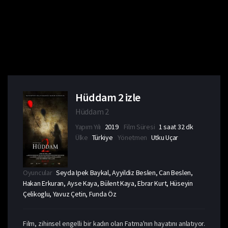
Hüddam 2 izle
Hüddam 2
Yapım Yılı
2019
Film Süresi
1 saat 32 dk
Ülke
Türkiye
Yönetmen
Utku Uçar
Oyuncular
Seyda Ipek Baykal, Ayyildiz Beslen, Can Beslen,
Hakan Erkuran, Ayse Kaya, Bülent Kaya, Ebrar Kurt, Hüseyin
Çelikoglu, Yavuz Çetin, Funda Öz
Film, zihinsel engelli bir kadın olan Fatma'nın hayatını anlatıyor.