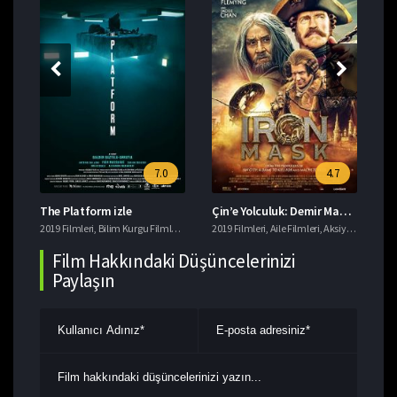
7.0
4.7
The Platform izle
Çin’e Yolculuk: Demir Maskenin Gizemi izle
Da
eri
2019 Filmleri
,
Macera Filmleri
,
Bilim Kurgu Filmleri
,
Gerilim Filmleri
2019 Filmleri
,
imdb 7+ Filmler
,
Aile Filmleri
,
,
Aksiyon Filmleri
Korku Filmleri
201
,
T
,
Film Hakkındaki Düşüncelerinizi
Paylaşın