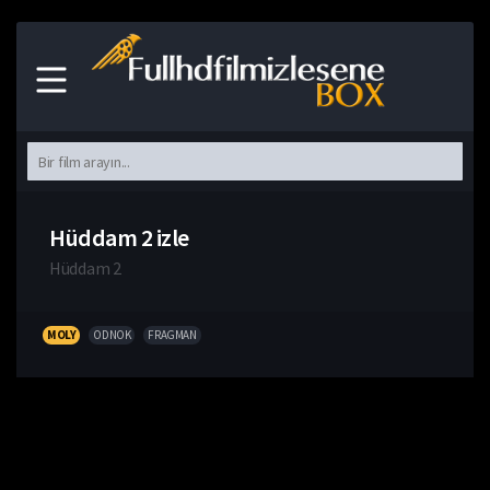
Hüddam 2 izle
Hüddam 2
MOLY
ODNOK
FRAGMAN