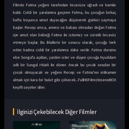
Filmde Fatma yeğeni tarafından tecavüze uğradı ve hamile
kaldı. Ciddi bir yaralanma geçiren Fatma, bu çocuğun birkaç
hafta boyunca umut duyacağını düşünerek günleri saymaya
başlar. Recep amca, annesi ve babası olmadan doğan Fatma
için umut olan bebeği Fatma ile istemez ve sürekli tecavüz
etmeye başlar. Bu ihlallerin bir sonucu olarak, çocuğu terk
eden kadına ciddi bir yaralanma daha verilir. Fatma durumu
ebe Songul'a açıklar, yardım ister ve düşen çocuğa Hyuddam
adlı bir Sungul ritüeli ile döner. Ancak bu çocuk sıradan bir
çocuk olmayacak ve yeğeni Recep ve Fatma'nın intikamını
almak için kara bir bulut gibi çökecek...FullHDFilmizleseneBOX
keyifli seyirler diler.
İlginizi Çekebilecek Diğer Filmler