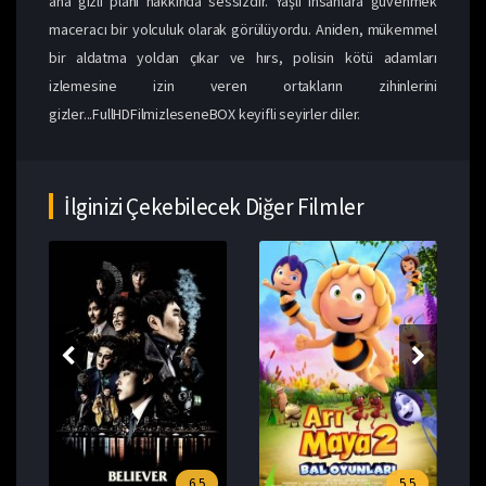
ana gizli planı hakkında sessizdir. Yaşlı insanlara güvenmek
maceracı bir yolculuk olarak görülüyordu. Aniden, mükemmel
bir aldatma yoldan çıkar ve hırs, polisin kötü adamları
izlemesine izin veren ortakların zihinlerini
gizler...FullHDFilmizleseneBOX keyifli seyirler diler.
İlginizi Çekebilecek Diğer Filmler
6.5
5.5