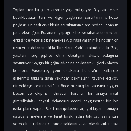
Toplantı için bir grup zararsız yaşlı buluşuyor. Büyükanne ve
büyükbabalar tanı ve diğer yaşlanma sorunlarını şirketle
paylaşır. Gri saçlı erkeklerin acı sıkıntısının ana nedeni, sonsuz
para eksikliğidir. Eczaneye yaptığınız her seyahatte tasarruflar
eridiğinde yetersiz bir emekli aylığı nasıl yaşanır? İlginç bir fikir
uzun yıllar dolandırıcılıkla "Hırsızların Kralı" tarafından atılır. Zor,
yaşlıların suç şüpheli olma olasılığının düşük olduğunu
savunuyor. Saygın bir çağın arkasına saklanarak, işleri kolayca
kesebilir. Wiseacre, yeni ortaklara Londra'nın kalbinde
gizlenmiş takılara daha yakından bakmalarını tavsiye ediyor.
Bir yoldaşın cesur teklifi ilk önce muhatapları karıştırır. Uygun
beceri ve ekipman olmadan korunan bir binaya nasıl
girebilirsiniz? İhtiyatlı dolandırıcı acemi soyguncular için bir
istila planı yapar. Basit manipülasyonlar, yoldaşların binaya
ustaca girmelerine ve kanıt bırakmadan takı çalmasına izin
verecektir. Dolandırıcı, suç ortaklarını kukla olarak kullanarak