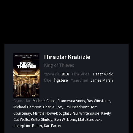
Hırsızlar Kralı izle
King of Thieves
Yapım Yılı
2018
Film Süresi
1 saat 48 dk
Ülke
İngiltere
Yönetmen
James Marsh
Oyuncular
Michael Caine, Francesca Annis, Ray Winstone,
Michael Gambon, Charlie Cox, Jim Broadbent, Tom
Courtenay, Martha Howe-Douglas, Paul Whitehouse, Keely
Cat Wells, Kellie Shirley, Ben Willbond, Matt Bardock,
Josephine Butler, Karl Farrer