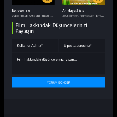
Believer izle
Arı Maya 2 izle
Ye
i
2018 Filmleri
,
Tavsiye Filmler
,
Aksiyon Filmleri
,
Gerilim Filmleri
2018 Filmleri
,
Suç Filmleri
,
Animasyon Filmleri
,
Komedi F
201
Film Hakkındaki Düşüncelerinizi
Paylaşın