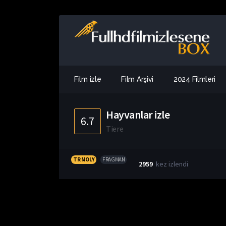
Film izle
Film Arşivi
2024 Filmleri
Hayvanlar izle
6.7
Tiere
TR MOLY
FRAGMAN
2959
kez izlendi