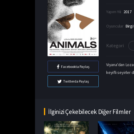
Yapım Yılı
2017
Oyuncular
Birg
Kategori
Viyana'dan Lozan
Facebookta Paylaş
keyifli seyirler di
Twitterda Paylaş
İlginizi Çekebilecek Diğer Filmler