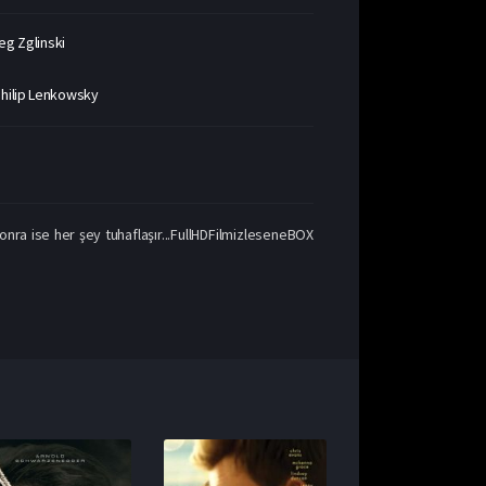
eg Zglinski
Philip Lenkowsky
nra ise her şey tuhaflaşır...FullHDFilmizleseneBOX