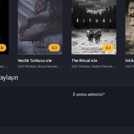
.6
6.3
6.3
Yenilik Tutkusu izle
The Ritual izle
İnti
eri
,
Korku Filmleri
2017 Filmleri
,
Macera Filmleri
,
Dram Filmleri
,
Romantik Filmler
2017 Filmleri
,
Gerilim Filmleri
,
Gizem Filmle
2017 F
Paylaşın