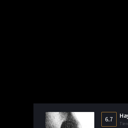
Hay
6.7
Tier