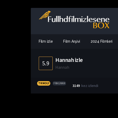
Film izle
Film Arşivi
2024 Filmleri
Hannah izle
5.9
Hannah
TR MOLY
FRAGMAN
3149
kez izlendi