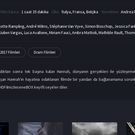
Film Süresi
1 saat 35 dakika
Ülke
İtalya, Fransa, Belçika
Yönetmen
Andrea 
lotte Rampling, André Wilms, Stéphanie Van Vyve, Simon Bisschop, Jessica Fanh
Julien Vargas, Luca Avallone, Miriam Fauci, Ambra Mattioli, Mathilde Rault, Tho
2017 Filmleri
Dram Filmleri
dıktan sonra tek başına kalan Hannah, dünyanın gerçekleri ile yüzleşemez
an Hannah'ın hayatına odaklanan filmde bir yandan da bağlanamama sorunları, k
lHDFilmizleseneBOX keyifli seyirler diler.