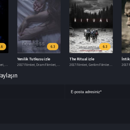
.6
6.3
6.3
Yenilik Tutkusu izle
The Ritual izle
İnti
eri
,
Korku Filmleri
2017 Filmleri
,
Macera Filmleri
,
Dram Filmleri
,
Romantik Filmler
2017 Filmleri
,
Gerilim Filmleri
,
Gizem Filmle
2017 F
Paylaşın