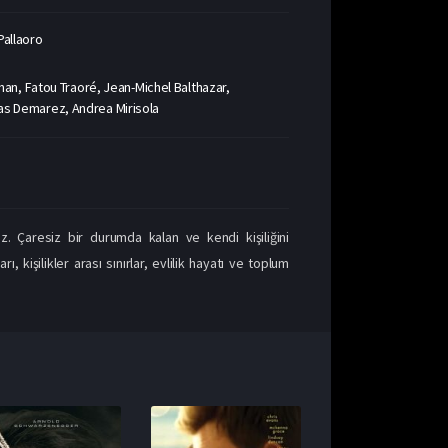
Pallaoro
an, Fatou Traoré, Jean-Michel Balthazar,
mas Demarez, Andrea Mirisola
. Çaresiz bir durumda kalan ve kendi kişiliğini
işilikler arası sınırlar, evlilik hayatı ve toplum