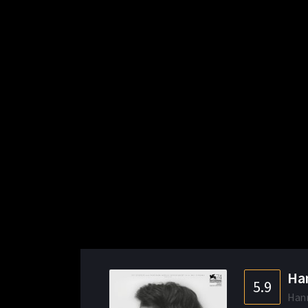
Han
5.9
Han