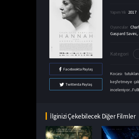
Yapım Yılı
2017
Oyuncular
Char
Gaspard Savini, 
Kategori
Facebookta Paylaş
Kocası tutuklan
keşfetmeye çalış
Twitterda Paylaş
inceleniyor...Ful
İlginizi Çekebilecek Diğer Filmler