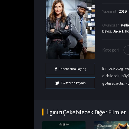
Yapım Yılı
2019
Oyuncular
Kell
Davis, Jake T. 
Kategori
Bir psikolog ve
Facebookta Paylaş
olabilecek, büyü
götürecektir...Fu
Twitterda Paylaş
İlginizi Çekebilecek Diğer Filmler