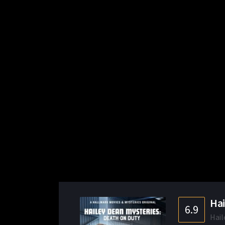
Hai
6.9
Hail