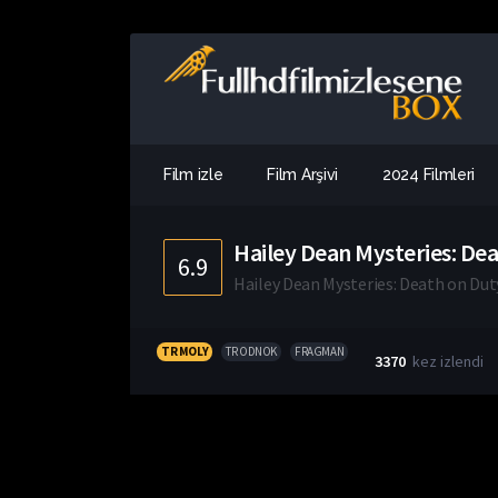
Film izle
Film Arşivi
2024 Filmleri
Hailey Dean Mysteries: Dea
6.9
Hailey Dean Mysteries: Death on Dut
TR MOLY
TR ODNOK
FRAGMAN
3370
kez izlendi