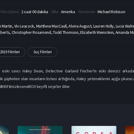
Film Süresi
2 saat 00 dakika
Ülke
Amerika
Yönetmen
Michael Robison
ie Martin, Viv Leacock, Matthew MacCaull, Alvina August, Lauren Holly, Lucia W
Roberts, Christopher Rosamond, Todd Thomson, Elizabeth Weinstein, Amanda Ma
2019 Filmleri
Suç Filmleri
 eski savcı Haley Dean, Detective Garland Fincher'ın eski denizci arkada
k şüpheleri olan insanların listesi arttığında, Haley yeteneklerini açığa çıkarac
llHDFilmizleseneBOX keyifli seyirler diler.