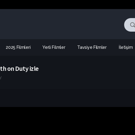
2025 Filmleri
Yerli Filmler
Tavsiye Filmler
İletişim
th on Duty izle
y