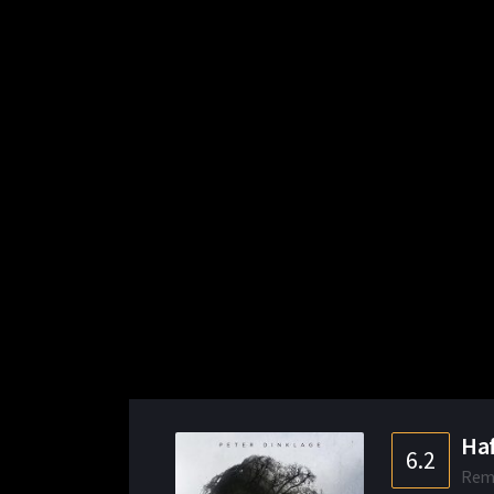
Haf
6.2
Rem