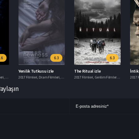
.6
6.3
6.3
Yenilik Tutkusu izle
The Ritual izle
İnti
eri
,
Korku Filmleri
2017 Filmleri
,
Macera Filmleri
,
Dram Filmleri
,
Romantik Filmler
2017 Filmleri
,
Gerilim Filmleri
,
Gizem Filmle
2017 F
Paylaşın