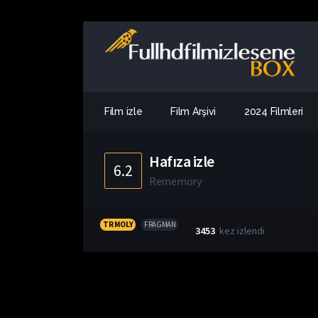
Film izle
Film Arşivi
2024 Filmleri
Hafıza izle
6.2
Rememory
TR MOLY
FRAGMAN
3453
kez izlendi