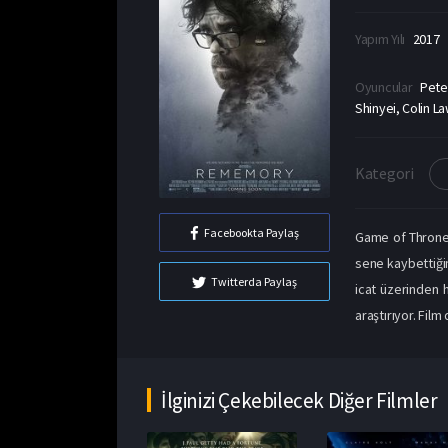
Yapım Yılı
2017
Oyuncular
Pete
Shinyei, Colin L
Kategori
Facebookta Paylaş
Game of Thrones
sene kaybettiğim
Twitterda Paylaş
icat üzerinden h
araştırıyor. Film
İlginizi Çekebilecek Diğer Filmler