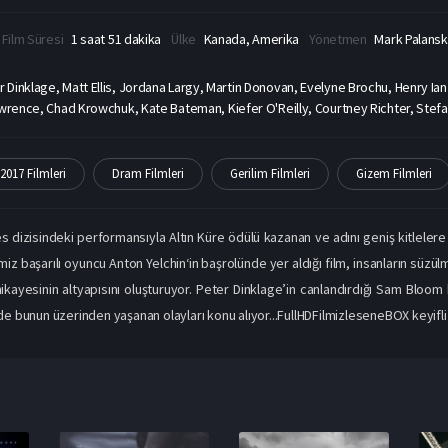
Film Süresi
1 saat 51 dakika
Ülke
Kanada, Amerika
Yönetmen
Mark Palans
r Dinklage, Matt Ellis, Jordana Largy, Martin Donovan, Evelyne Brochu, Henry Ian
awrence, Chad Krowchuk, Kate Bateman, Kiefer O'Reilly, Courtney Richter, Stefa
2017 Filmleri
Dram Filmleri
Gerilim Filmleri
Gizem Filmleri
 dizisindeki performansıyla Altın Küre ödülü kazanan ve adını geniş kitlelere
iz başarılı oyuncu Anton Yelchin‘in başrolünde yer aldığı film, insanların süzül
ikayesinin altyapısını oluşturuyor. Peter Dinklage’in canlandırdığı Sam Bloom
 de bunun üzerinden yaşanan olayları konu alıyor...FullHDFilmizleseneBOX keyifli s