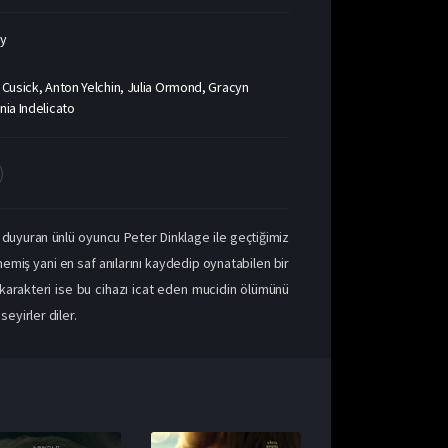
ky
 Cusick, Anton Yelchin, Julia Ormond, Gracyn
nia Indelicato
 duyuran ünlü oyuncu Peter Dinklage ile geçtiğimiz
memiş yani en saf anılarını kaydedip oynatabilen bir
 karakteri ise bu cihazı icat eden mucidin ölümünü
eyirler diler.