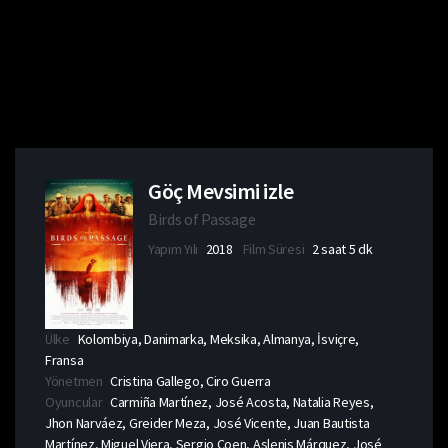
Göç Mevsimi izle
Birds of Passage
Yapım Yılı
2018
Film Süresi
2 saat 5 dk
Ülke
Kolombiya, Danimarka, Meksika, Almanya, İsviçre,
Fransa
Yönetmen
Cristina Gallego, Ciro Guerra
Oyuncular
Carmiña Martínez, José Acosta, Natalia Reyes,
Jhon Narváez, Greider Meza, José Vicente, Juan Bautista
Martínez, Miguel Viera, Sergio Coen, Aslenis Márquez, José