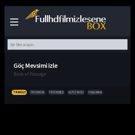
Göç Mevsimi izle
Birds of Passage
TR MOLY
TR ODNOK
TR FEMBED
ALTYZ MOLY
FRAGMAN