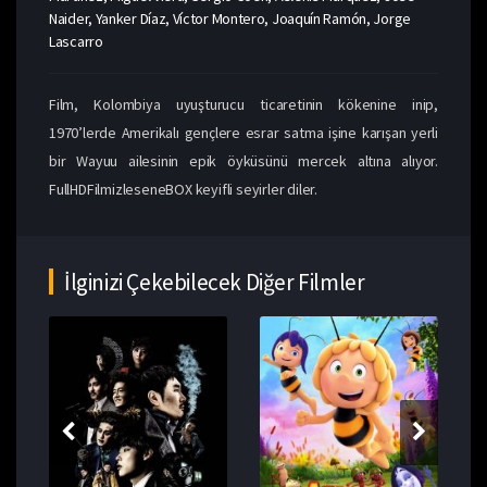
Naider, Yanker Díaz, Víctor Montero, Joaquín Ramón, Jorge
Lascarro
Film, Kolombiya uyuşturucu ticaretinin kökenine inip,
1970’lerde Amerikalı gençlere esrar satma işine karışan yerli
bir Wayuu ailesinin epik öyküsünü mercek altına alıyor.
FullHDFilmizleseneBOX keyifli seyirler diler.
İlginizi Çekebilecek Diğer Filmler