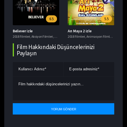
6.5
5.5
Believer izle
Arı Maya 2 izle
Ye
i
2018 Filmleri
,
Tavsiye Filmler
,
Aksiyon Filmleri
,
Gerilim Filmleri
2018 Filmleri
,
Suç Filmleri
,
Animasyon Filmleri
,
Komedi F
201
Film Hakkındaki Düşüncelerinizi
Paylaşın