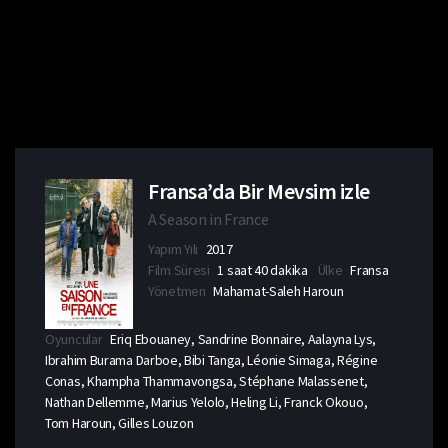
Fransa’da Bir Mevsim izle
A Season in France
Yapım Yılı
2017
Film Süresi
1 saat 40 dakika
Ülke
Fransa
Yönetmen
Mahamat-Saleh Haroun
Oyuncular
Eriq Ebouaney, Sandrine Bonnaire, Aalayna Lys,
Ibrahim Burama Darboe, Bibi Tanga, Léonie Simaga, Régine
Conas, Khampha Thammavongsa, Stéphane Malassenet,
Nathan Dellemme, Marius Yelolo, Heling Li, Franck Okouo,
Tom Haroun, Gilles Louzon