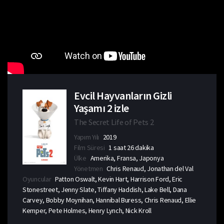
Evcil Hayvanların Gizli
Yaşamı 2 izle
The Secret Life of Pets 2
Yapım Yılı
2019
Film Süresi
1 saat 26 dakika
Ülke
Amerika, Fransa, Japonya
Yönetmen
Chris Renaud, Jonathan del Val
Oyuncular
Patton Oswalt, Kevin Hart, Harrison Ford, Eric
Stonestreet, Jenny Slate, Tiffany Haddish, Lake Bell, Dana
Carvey, Bobby Moynihan, Hannibal Buress, Chris Renaud, Ellie
Kemper, Pete Holmes, Henry Lynch, Nick Kroll