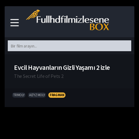
Evcil Hayvanların Gizli Yaşamı 2 izle
The Secret Life of Pets 2
TR MOLY
ALTYZ MOLY
FRAGMAN