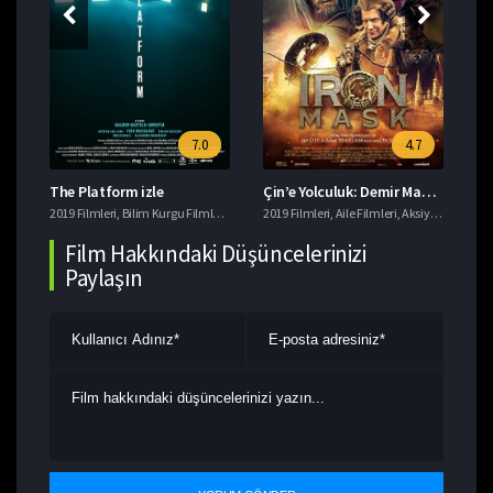
7.0
4.7
The Platform izle
Çin’e Yolculuk: Demir Maskenin Gizemi izle
Da
eri
2019 Filmleri
,
Macera Filmleri
,
Bilim Kurgu Filmleri
,
Gerilim Filmleri
2019 Filmleri
,
imdb 7+ Filmler
,
Aile Filmleri
,
,
Aksiyon Filmleri
Korku Filmleri
201
,
T
,
Film Hakkındaki Düşüncelerinizi
Paylaşın