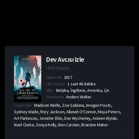
Dev Avcısı izle
I Kill Giants
Yapım Yılı
2017
Film Süresi
1 saat 46 dakika
Ülke
Belçika, İngiltere, Amerika, Çin
Yönetmen
Anders Walter
Oyuncular
Madison Wolfe, Zoe Saldana, Imogen Poots,
Sydney Wade, Rory Jackson, Allanah O'Connor, Maya Peters,
Art Parkinson, Jennifer Ehle, Don Wycherley, Aideen Wylde,
Noel Clarke, Sonya Kelly, Ben Carolan, Brandon Maher