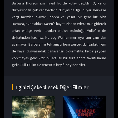
Barbara Thorson için hayat hiç de kolay değildir. O, kendi
dünyasından çok canavarların dünyasına ilgili duyar. Herkese
karşı meydan okuyan, dobra ve yalnız bir genç kız olan
Barbara, evde ablası Karen’a hayatı zindan eder. Onun giderek
artan endişe verici tavırları okulun psikoloğu Molle’nin de
dikkatinden kaçmaz. Norveç Warhammer oyununu yanından
ayırmayan Barbara’nın tek amacı hem gerçek dünyadaki hem
de hayal dünyasındaki canavarları öldürmektir. Hiçbir şeyden
korkmayan genç kızın bu arzusu bir süre sonra takıntı haline
gelir...FullHDFilmizleseneBOX keyifli seyirler diler.
İlginizi Çekebilecek Diğer Filmler