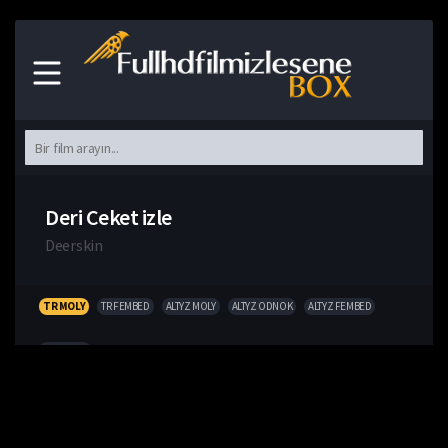
Deri Ceket izle
Deerskin
TR MOLY
TR FEMBED
ALTYZ MOLY
ALTYZ ODNOK
ALTYZ FEMBED
FRAGMAN