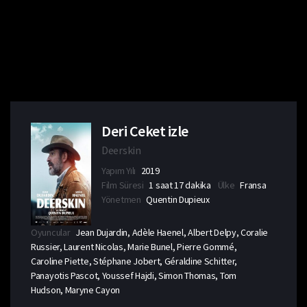
Deri Ceket izle
Deerskin
Yapım Yılı
2019
Film Süresi
1 saat 17 dakika
Ülke
Fransa
Yönetmen
Quentin Dupieux
Oyuncular
Jean Dujardin, Adèle Haenel, Albert Delpy, Coralie
Russier, Laurent Nicolas, Marie Bunel, Pierre Gommé,
Caroline Piette, Stéphane Jobert, Géraldine Schitter,
Panayotis Pascot, Youssef Hajdi, Simon Thomas, Tom
Hudson, Maryne Cayon