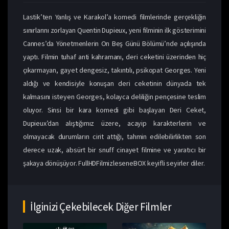
Lastik’ten Yanlış ve Karakol’a komedi filmlerinde gerçekliğin
sınırlarını zorlayan Quentin Dupieux, yeni filminin ilk gösterimini
Cannes’da Yönetmenlerin On Beş Günü Bölümü’nde açılışında
yaptı. Filmin tuhaf anti kahramanı, deri ceketini üzerinden hiç
çıkarmayan, gayet dengesiz, takıntılı, psikopat Georges. Yeni
aldığı ve kendisiyle konuşan deri ceketinin dünyada tek
kalmasını isteyen Georges, kolayca deliliğin pençesine teslim
oluyor. Sinsi bir kara komedi gibi başlayan Deri Ceket,
Dupieux’dan alıştığımız üzere, acayip karakterlerin ve
olmayacak durumların cirit attığı, tahmin edilebilirlikten son
derece uzak, absürt bir snuff cinayet filmine ve yaratıcı bir
şakaya dönüşüyor. FullHDFilmizleseneBOX keyifli seyirler diler.
İlginizi Çekebilecek Diğer Filmler