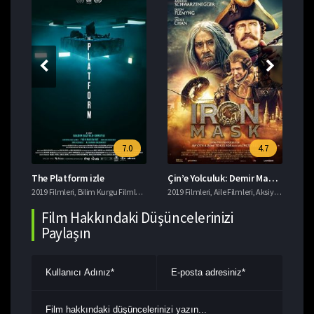
7.0
4.7
The Platform izle
Çin’e Yolculuk: Demir Maskenin Gizemi izle
Da
eri
2019 Filmleri
,
Macera Filmleri
,
Bilim Kurgu Filmleri
,
Gerilim Filmleri
2019 Filmleri
,
imdb 7+ Filmler
,
Aile Filmleri
,
,
Aksiyon Filmleri
Korku Filmleri
201
,
T
,
Film Hakkındaki Düşüncelerinizi
Paylaşın