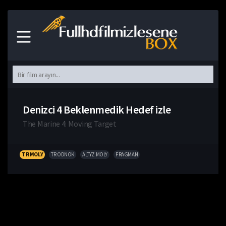
Denizci 4 Beklenmedik Hedef izle
The Marine 4: Moving Target
TR MOLY
TR ODNOK
ALTYZ MOLY
FRAGMAN