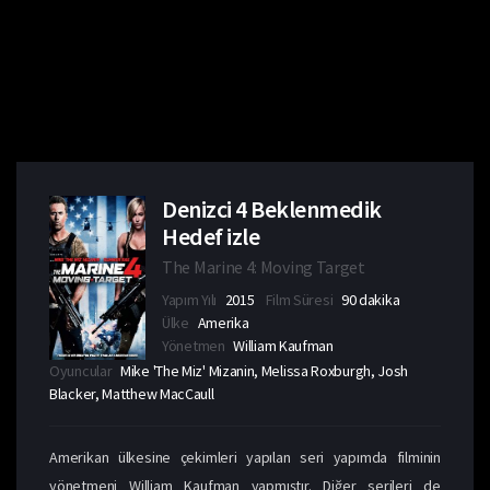
Denizci 4 Beklenmedik
Hedef izle
The Marine 4: Moving Target
Yapım Yılı
2015
Film Süresi
90 dakika
Ülke
Amerika
Yönetmen
William Kaufman
Oyuncular
Mike 'The Miz' Mizanin, Melissa Roxburgh, Josh
Blacker, Matthew MacCaull
Amerikan ülkesine çekimleri yapılan seri yapımda filminin
yönetmeni William Kaufman yapmıştır. Diğer serileri de