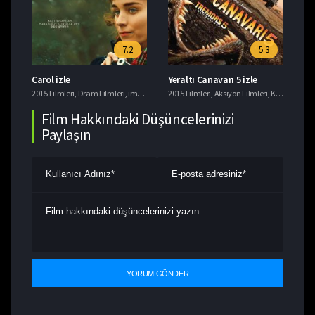
7.2
5.3
Carol izle
Yeraltı Canavarı 5 izle
Si
rli Filmler
,
imdb 7+ Filmler
2015 Filmleri
,
Macera Filmleri
,
Dram Filmleri
,
Türk Komedi Filmleri
,
imdb 7+ Filmler
2015 Filmleri
,
,
Romantik Filmler
Yerli Filmler
,
Aksiyon Filmleri
,
Komedi Filmleri
201
Film Hakkındaki Düşüncelerinizi
Paylaşın