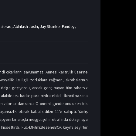
Bhalerao, Abhilash Joshi, Jay Shanker Pandey,
i çıkarlarını savunamaz. Annesi kararlılık üzerine
allik ile ilgili zorluklara rağmen, akrabalarının
iyle dalga geçiyordu, ancak genç bayan tüm rahatsız
alabilecek kadar para biriktirebildi. İkincil pazarla
mızı bir sedan seçti. O önemli günde onu üzen tek
şarısızlık olarak kabul edilen 11'e sahipti. Yanlış
epyeni bir araçla meşgul şehir etrafında dolaşmaya
 hissettirdi.. FullHDFilmizleseneBOX keyifli seyirler