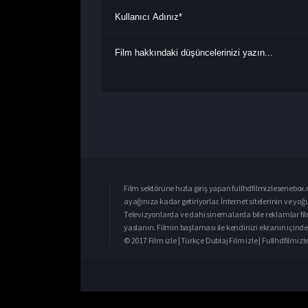
Film sektörüne hızla giriş yapan fullhdfilmizlesenebox.n
ayağınıza kadar getiriyorlar. İnternet sitelerinin ve yo
Televizyonlarda ve dahi sinemalarda bile reklamlar fil
yaslanın. Filmin başlaması ile kendinizi ekranın içinde 
© 2017 Film izle | Türkçe Dublaj Film izle | Fullhdfilmi