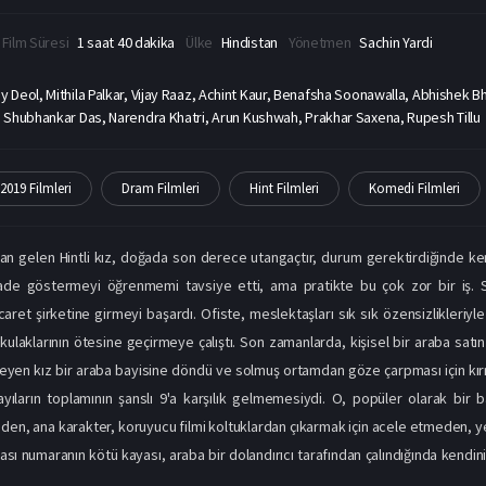
Film Süresi
1 saat 40 dakika
Ülke
Hindistan
Yönetmen
Sachin Yardi
y Deol, Mithila Palkar, Vijay Raaz, Achint Kaur, Benafsha Soonawalla, Abhishek 
 Shubhankar Das, Narendra Khatri, Arun Kushwah, Prakhar Saxena, Rupesh Tillu
2019 Filmleri
Dram Filmleri
Hint Filmleri
Komedi Filmleri
n gelen Hintli kız, doğada son derece utangaçtır, durum gerektirdiğinde kend
ade göstermeyi öğrenmemi tavsiye etti, ama pratikte bu çok zor bir iş. Sosy
icaret şirketine girmeyi başardı. Ofiste, meslektaşları sık sık özensizlikler
 kulaklarının ötesine geçirmeye çalıştı. Son zamanlarda, kişisel bir araba satın 
yen kız bir araba bayisine döndü ve solmuş ortamdan göze çarpması için kır
yıların toplamının şanslı 9'a karşılık gelmemesiydi. O, popüler olarak bir ba
den, ana karakter, koruyucu filmi koltuklardan çıkarmak için acele etmeden, y
lası numaranın kötü kayası, araba bir dolandırıcı tarafından çalındığında kendini