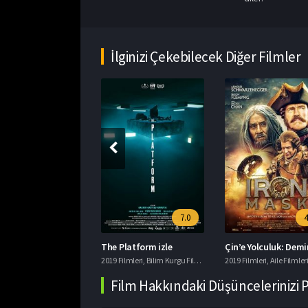
İlginizi Çekebilecek Diğer Filmler
5.1
7.0
4
am izle
The Platform izle
ri
lmleri
,
Suç Filmleri
,
Aile Filmleri
,
Animasyon Filmleri
2019 Filmleri
,
Macera Filmleri
,
Bilim Kurgu Filmleri
,
Gerilim Filmleri
2019 Filmleri
,
,
imdb 7+ Fil
Aile Filmler
Film Hakkındaki Düşüncelerinizi 