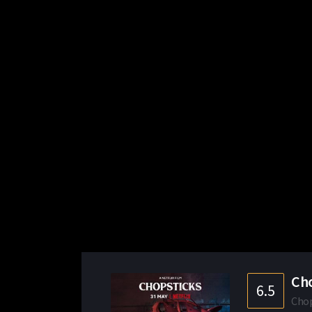
Cho
6.5
Chop