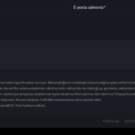
et sizlere eşsiz fırsatlar sunuyor. Merak ettiğiniz ve dublajını bulamadığınız pek çok filmi
tür
ğun olarak
film izle
me sitelerinin rahatsız edici reklamları ile dolduğu şu günlerde, reklamlar
m zevkini paramparça ederken tek tuşla reklamsız film izlemeyi kim istemez? Herşeyi hazırlay
düşünün. Macera başlıyor. Fullhdfilmizlesenebox.net iyi seyirler diler.
zleseneBOX. Tüm hakları saklıdır.
hd film izle
full hd 