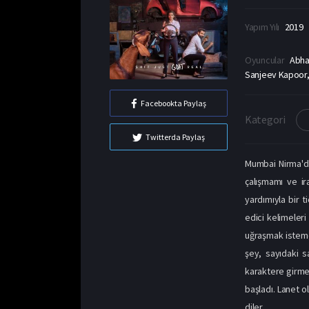
Yapım Yılı
2019
Oyuncular
Abha
Sanjeev Kapoor,
Facebookta Paylaş
Kategori
Twitterda Paylaş
Mumbai Nirma'da
çalışmamı ve ir
yardımıyla bir t
edici kelimeleri
uğraşmak isteme
şey, sayıdaki sa
karaktere girme
başladı. Lanet o
diler.