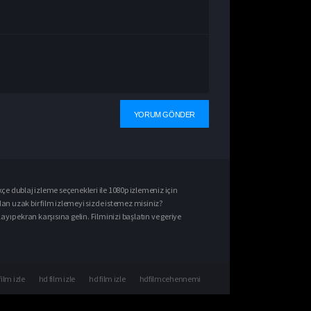
kçe dublaj izle
me seçenekleri ile
1080p izle
meniz için
dan uzak bir film izlemeyi sizde istemez misiniz?
ıp ekran karşısına gelin. Filminizi başlatın ve geriye
film izle
hd film izle
hd film izle
hdfilmcehennemi