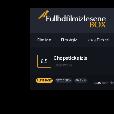
Film izle
Film Arşivi
2024 Filmleri
Chopsticks izle
6.5
Chopsticks
ALTYZ MOLY
ALTYZ ODNOK
FRAGMAN
3835
kez izl