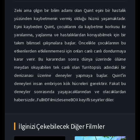
Zeki ama çılgın bir bilim adamı olan Quint eşini bir hastalık
yüzünden kaybetmenin vermiş olduğu hüznü yaşamaktadır.
Eşini kaybeden Quint, çocuklarını da kaybetme korkusu ile
yaralanma, yaşlanma ve hastalıklardan koruyabilmek için bir
takım bilimsel çalışmalara başlar. Öncelikle çocuklarının bu
etkenlerden etkilenmemesi için onları canlı canlı dondurmaya
karar verir. Bu kararından sonra dünya üzerinde ölüme
meydan okuyabilen tek canlı olan Turritopsis adındaki bir
denizanası üzerine deneyler yapmaya başlar. Quint’in
deneyleri insan embriyon kök hücreleri gerektirir. Fakat bu
deneyler sonrasında yaşayacaklarından ve olacaklardan
habersizdir...FullHDFilmizleseneBOX keyifli seyirler diler.
İlginizi Çekebilecek Diğer Filmler