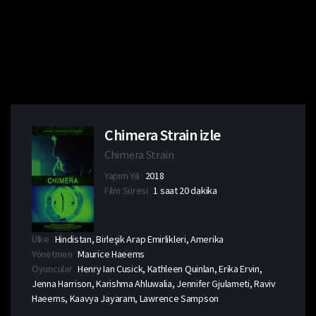
Chimera Strain izle
Chimera Strain
Yapım Yılı
2018
Film Süresi
1 saat 20 dakika
Ülke
Hindistan, Birleşik Arap Emirlikleri, Amerika
Yönetmen
Maurice Haeems
Oyuncular
Henry Ian Cusick, Kathleen Quinlan, Erika Ervin,
Jenna Harrison, Karishma Ahluwalia, Jennifer Gjulameti, Raviv
Haeems, Kaavya Jayaram, Lawrence Sampson