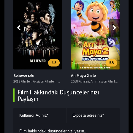
6.5
5.5
Believer izle
Arı Maya 2 izle
Ye
i
2018 Filmleri
,
Tavsiye Filmler
,
Aksiyon Filmleri
,
Gerilim Filmleri
2018 Filmleri
,
Suç Filmleri
,
Animasyon Filmleri
,
Komedi F
201
Film Hakkındaki Düşüncelerinizi
Paylaşın