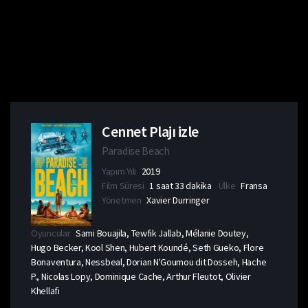
Cennet Plajı izle
Paradise Beach
Yapım Yılı
2019
Film Süresi
1 saat 33 dakika
Ülke
Fransa
Yönetmen
Xavier Durringer
Oyuncular
Sami Bouajila, Tewfik Jallab, Mélanie Doutey,
Hugo Becker, Kool Shen, Hubert Koundé, Seth Gueko, Flore
Bonaventura, Nessbeal, Dorian N'Goumou dit Dosseh, Hache
P., Nicolas Lopy, Dominique Cache, Arthur Fleutot, Olivier
Khellafi