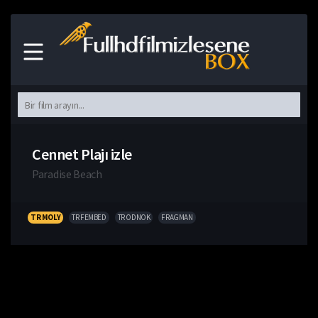
Cennet Plajı izle
Paradise Beach
TR MOLY
TR FEMBED
TR ODNOK
FRAGMAN