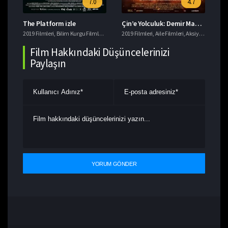
7.0
4.7
The Platform izle
Çin’e Yolculuk: Demir Maskenin Gizemi izle
Da
eri
2019 Filmleri
,
Macera Filmleri
,
Bilim Kurgu Filmleri
,
Gerilim Filmleri
2019 Filmleri
,
imdb 7+ Filmler
,
Aile Filmleri
,
,
Aksiyon Filmleri
Korku Filmleri
201
,
T
,
Film Hakkındaki Düşüncelerinizi
Paylaşın