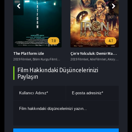
7.0
4.7
The Platform izle
Çin’e Yolculuk: Demir Maskenin Gizemi izle
Da
eri
2019 Filmleri
,
Macera Filmleri
,
Bilim Kurgu Filmleri
,
Gerilim Filmleri
2019 Filmleri
,
imdb 7+ Filmler
,
Aile Filmleri
,
,
Aksiyon Filmleri
Korku Filmleri
201
,
T
,
Film Hakkındaki Düşüncelerinizi
Paylaşın