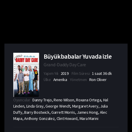
Büyükbabalar Yuvada izle
Grand-Daddy Day Care
Yapım Yılı
2019
Film Süresi
1 saat 36 dk
Ülke
Amerika
Yönetmen
Ron Oliver
Oyuncular
Danny Trejo, Reno Wilson, Roxana Ortega, Hal
Linden, Linda Gray, George Wendt, Margaret Avery, Julia
Duffy, Barry Bostwick, Garrett Morris, James Hong, Alec
Mapa, Anthony Gonzalez, Clint Howard, Mara Marini