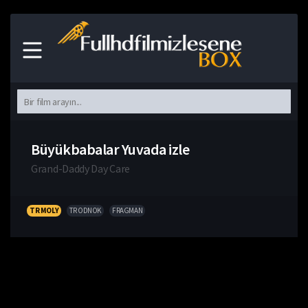
Büyükbabalar Yuvada izle
Grand-Daddy Day Care
TR MOLY
TR ODNOK
FRAGMAN