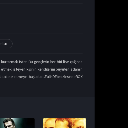
mleri
urtarmak ister. Bu gençlerin her biri lise çağında
k etmek isteyen kişinin kendilerini büyüten adamın
mücadele etmeye başlarlar...FullHDFilmizleseneBOX