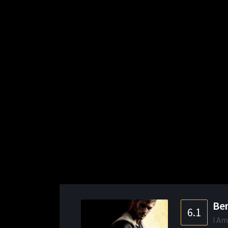
Ben
6.1
I Am