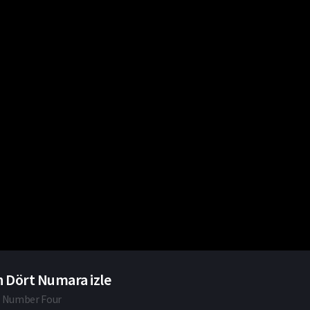
 Dört Numara izle
 Number Four