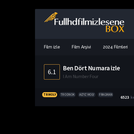
Film izle
Film Arşivi
2024 Filmleri
Ben Dört Numara izle
6.1
I Am Number Four
TR MOLY
TR ODNOK
ALTYZ MOLY
FRAGMAN
6523
k