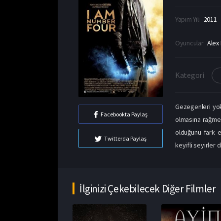
Yapım Yılı
2011
Oyuncular
Alex
Kategori
Gezegenleri yok
Facebookta Paylaş
olmasına rağmen
olduğunu fark e
Twitterda Paylaş
keyifli seyirler di
İlginizi Çekebilecek Diğer Filmler