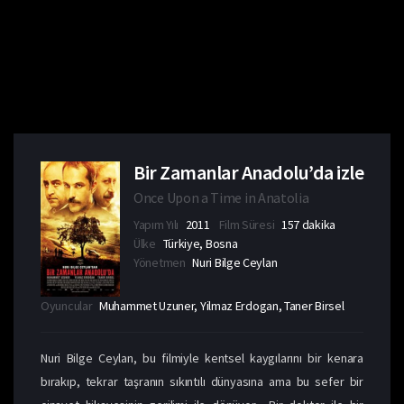
Bir Zamanlar Anadolu’da izle
Once Upon a Time in Anatolia
Yapım Yılı
2011
Film Süresi
157 dakika
Ülke
Türkiye, Bosna
Yönetmen
Nuri Bilge Ceylan
Oyuncular
Muhammet Uzuner, Yilmaz Erdogan, Taner Birsel
Nuri Bilge Ceylan, bu filmiyle kentsel kaygılarını bir kenara
bırakıp, tekrar taşranın sıkıntılı dünyasına ama bu sefer bir