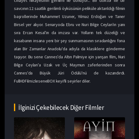
cinayet hikayesinin gerilimi ile dönüyor... Bir doktor ile bir
savcının 12 saatlik gerilimli öyküsünün peliküle aktarıldığı filmin
başrollerinde Muhammet Uzuner, Yılmaz Erdoğan ve Taner
Birsel yer alıyor. Senaryoda Ebru ve Nuri Bilge Ceylan'ın yanı
sıra Ercan Kesal'ın da imzası var. Yolların tek düzeliği ve
kasabanın insana yeni bir şey sunmamasının sıradanlığını fona
alan Bir Zamanlar Anadolu'da adıyla da klasiklere gönderme
taşıyor. Bu sene Cannes'da Altın Palmiye için yarışan film, Nuri
Bilge Ceylan'a Uzak ve Üç Maymun zaferlerinden sonra
Cannes'da Büyük Jüri Ödülü'nü de kazandırdı.
FullHDFilmizleseneBOX keyifli seyirler diler.
İlginizi Çekebilecek Diğer Filmler